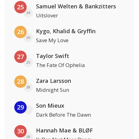
Samuel Welten & Bankzitters
25
24
Uitslover
Kygo, Khalid & Gryffin
26
26
Save My Love
Taylor Swift
27
25
The Fate Of Ophelia
Zara Larsson
28
28
Midnight Sun
Son Mieux
29
Dark Before The Dawn
Hannah Mae & BLØF
30
29