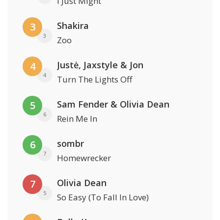
I Just Might
Shakira
3
3
Zoo
Justė, Jaxstyle & Jon
4
4
Turn The Lights Off
Sam Fender & Olivia Dean
5
6
Rein Me In
sombr
6
7
Homewrecker
Olivia Dean
7
5
So Easy (To Fall In Love)