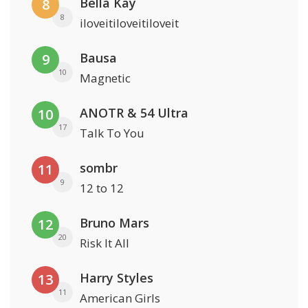
Bella Kay
8
8
iloveitiloveitiloveit
Bausa
9
10
Magnetic
ANOTR & 54 Ultra
10
17
Talk To You
sombr
11
9
12 to 12
Bruno Mars
12
20
Risk It All
Harry Styles
13
11
American Girls