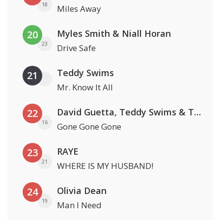
18
Miles Away
Myles Smith & Niall Horan
20
23
Drive Safe
Teddy Swims
21
Mr. Know It All
David Guetta, Teddy Swims & Tones And I
22
16
Gone Gone Gone
RAYE
23
21
WHERE IS MY HUSBAND!
Olivia Dean
24
19
Man I Need