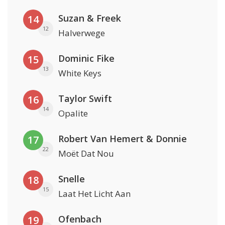
Suzan & Freek
14
12
Halverwege
Dominic Fike
15
13
White Keys
Taylor Swift
16
14
Opalite
Robert Van Hemert & Donnie
17
22
Moët Dat Nou
Snelle
18
15
Laat Het Licht Aan
Ofenbach
19