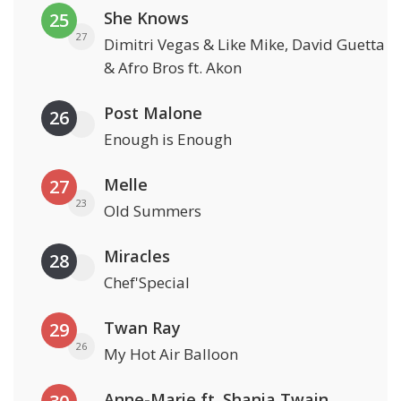
She Knows
25
27
Dimitri Vegas & Like Mike, David Guetta
& Afro Bros ft. Akon
Post Malone
26
Enough is Enough
Melle
27
23
Old Summers
Miracles
28
Chef'Special
Twan Ray
29
26
My Hot Air Balloon
Anne-Marie ft. Shania Twain