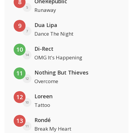
OneRepublic
8
5
Runaway
Dua Lipa
9
7
Dance The Night
Di-Rect
10
14
OMG It's Happening
Nothing But Thieves
11
12
Overcome
Loreen
12
10
Tattoo
Rondé
13
11
Break My Heart