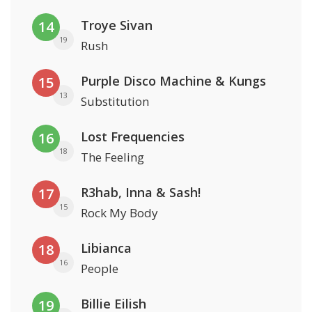
Troye Sivan
14
19
Rush
Purple Disco Machine & Kungs
15
13
Substitution
Lost Frequencies
16
18
The Feeling
R3hab, Inna & Sash!
17
15
Rock My Body
Libianca
18
16
People
Billie Eilish
19