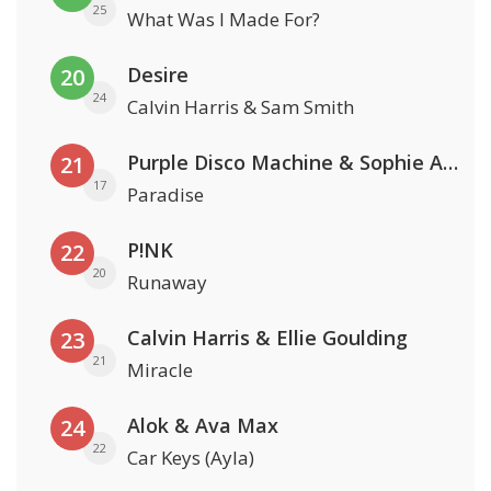
25
What Was I Made For?
Desire
20
24
Calvin Harris & Sam Smith
Purple Disco Machine & Sophie And The Giants
21
17
Paradise
P!NK
22
20
Runaway
Calvin Harris & Ellie Goulding
23
21
Miracle
Alok & Ava Max
24
22
Car Keys (Ayla)