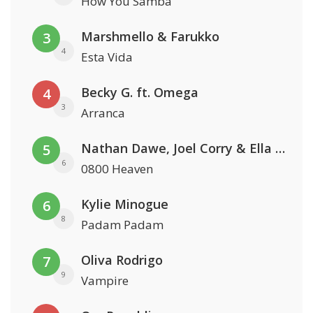
How You Samba
Marshmello & Farukko
3
4
Esta Vida
Becky G. ft. Omega
4
3
Arranca
Nathan Dawe, Joel Corry & Ella Henderson
5
6
0800 Heaven
Kylie Minogue
6
8
Padam Padam
Oliva Rodrigo
7
9
Vampire