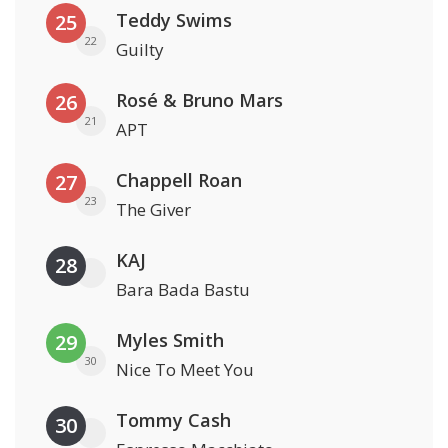
Teddy Swims
25
22
Guilty
Rosé & Bruno Mars
26
21
APT
Chappell Roan
27
23
The Giver
KAJ
28
Bara Bada Bastu
Myles Smith
29
30
Nice To Meet You
Tommy Cash
30