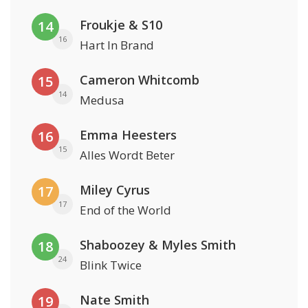
Froukje & S10
14
16
Hart In Brand
Cameron Whitcomb
15
14
Medusa
Emma Heesters
16
15
Alles Wordt Beter
Miley Cyrus
17
17
End of the World
Shaboozey & Myles Smith
18
24
Blink Twice
Nate Smith
19