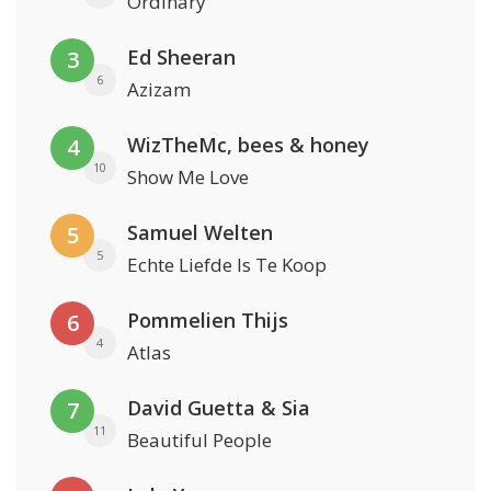
Ordinary
Ed Sheeran
3
6
Azizam
WizTheMc, bees & honey
4
10
Show Me Love
Samuel Welten
5
5
Echte Liefde Is Te Koop
Pommelien Thijs
6
4
Atlas
David Guetta & Sia
7
11
Beautiful People