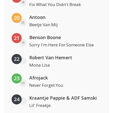
18
Fix What You Didn't Break
Antoon
20
20
Beetje Van Mij
Benson Boone
21
19
Sorry I'm Here For Someone Else
Robert Van Hemert
22
Mona Lisa
Afrojack
23
25
Never Forget You
Kraantje Pappie & ADF Samski
24
Lil' Freakje