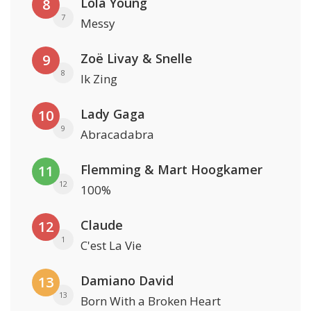
Lola Young
8
7
Messy
Zoë Livay & Snelle
9
8
Ik Zing
Lady Gaga
10
9
Abracadabra
Flemming & Mart Hoogkamer
11
12
100%
Claude
12
1
C'est La Vie
Damiano David
13
13
Born With a Broken Heart