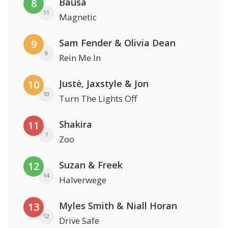
Bausa
8
11
Magnetic
Sam Fender & Olivia Dean
9
9
Rein Me In
Justė, Jaxstyle & Jon
10
10
Turn The Lights Off
Shakira
11
7
Zoo
Suzan & Freek
12
14
Halverwege
Myles Smith & Niall Horan
13
12
Drive Safe