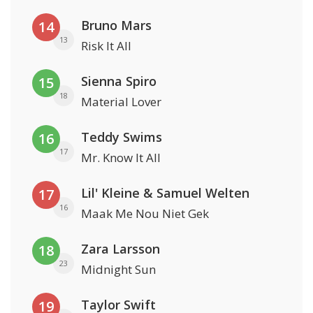
Bruno Mars
14
13
Risk It All
Sienna Spiro
15
18
Material Lover
Teddy Swims
16
17
Mr. Know It All
Lil' Kleine & Samuel Welten
17
16
Maak Me Nou Niet Gek
Zara Larsson
18
23
Midnight Sun
Taylor Swift
19