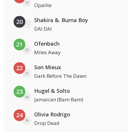
15
Opalite
Shakira &. Burna Boy
20
DAI DAI
Ofenbach
21
22
Miles Away
Son Mieux
22
21
Dark Before The Dawn
Hugel & Solto
23
26
Jamaican (Bam Bam)
Olivia Rodrigo
24
19
Drop Dead