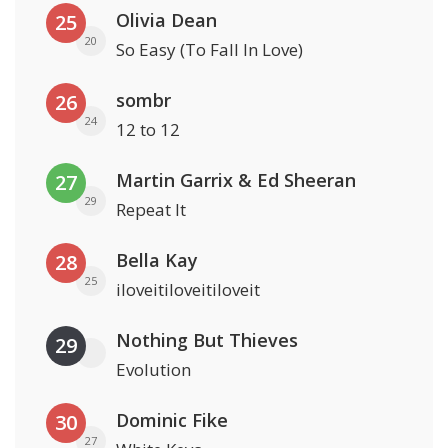
Olivia Dean
25
20
So Easy (To Fall In Love)
sombr
26
24
12 to 12
Martin Garrix & Ed Sheeran
27
29
Repeat It
Bella Kay
28
25
iloveitiloveitiloveit
Nothing But Thieves
29
Evolution
Dominic Fike
30
27