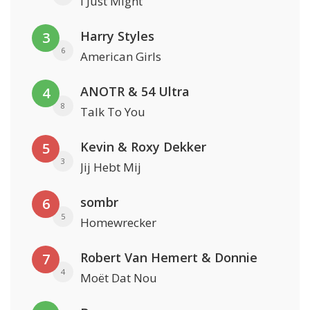
I Just Might
Harry Styles
3
6
American Girls
ANOTR & 54 Ultra
4
8
Talk To You
Kevin & Roxy Dekker
5
3
Jij Hebt Mij
sombr
6
5
Homewrecker
Robert Van Hemert & Donnie
7
4
Moët Dat Nou