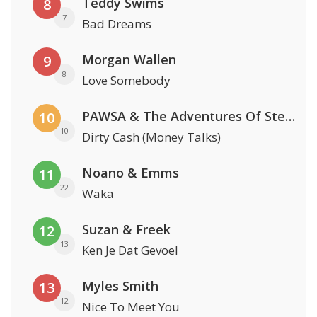
Teddy Swims
8
7
Bad Dreams
Morgan Wallen
9
8
Love Somebody
PAWSA & The Adventures Of Stevie V
10
10
Dirty Cash (Money Talks)
Noano & Emms
11
22
Waka
Suzan & Freek
12
13
Ken Je Dat Gevoel
Myles Smith
13
12
Nice To Meet You