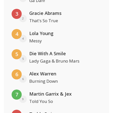
Ga Dan!
Gracie Abrams
3
2
That's So True
Lola Young
4
4
Messy
Die With A Smile
5
5
Lady Gaga & Bruno Mars
Alex Warren
6
6
Burning Down
Martin Garrix & Jex
7
9
Told You So