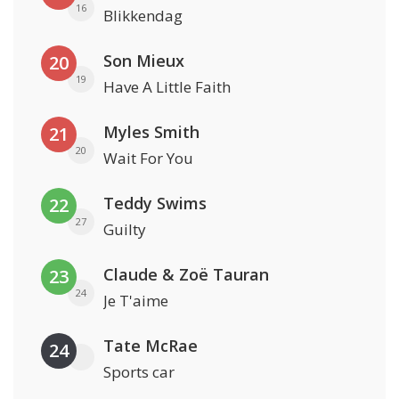
16
Blikkendag
Son Mieux
20
19
Have A Little Faith
Myles Smith
21
20
Wait For You
Teddy Swims
22
27
Guilty
Claude & Zoë Tauran
23
24
Je T'aime
Tate McRae
24
Sports car