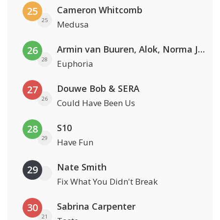
Cameron Whitcomb
25
25
Medusa
Armin van Buuren, Alok, Norma Jean Martine & LAWRENT
26
28
Euphoria
Douwe Bob & SERA
27
26
Could Have Been Us
S10
28
29
Have Fun
Nate Smith
29
Fix What You Didn't Break
Sabrina Carpenter
30
21