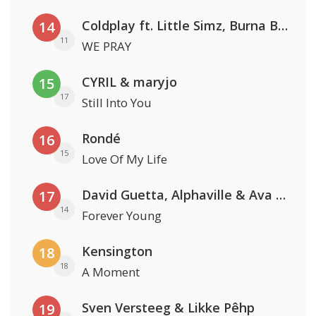
Coldplay ft. Little Simz, Burna Boy, Elyanna & Tini
14
11
WE PRAY
CYRIL & maryjo
15
17
Still Into You
Rondé
16
15
Love Of My Life
David Guetta, Alphaville & Ava Max
17
14
Forever Young
Kensington
18
18
A Moment
Sven Versteeg & Likke Pêhp
19