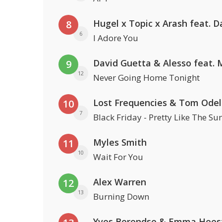
8
6
I Adore You
9
12
Never Going Home Tonight
Lost Frequencies & Tom Odel
10
7
Black Friday - Pretty Like The Su
Myles Smith
11
10
Wait For You
Alex Warren
12
13
Burning Down
Yves Berendse & Emma Hees