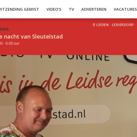
UITZENDING GEMIST
VIDEO’S
TV
ADVERTEREN
VACATURE
LEIDEN
·
LEIDERDORP
·
RAKS:
e nacht van Sleutelstad
0 - 6.00 uur