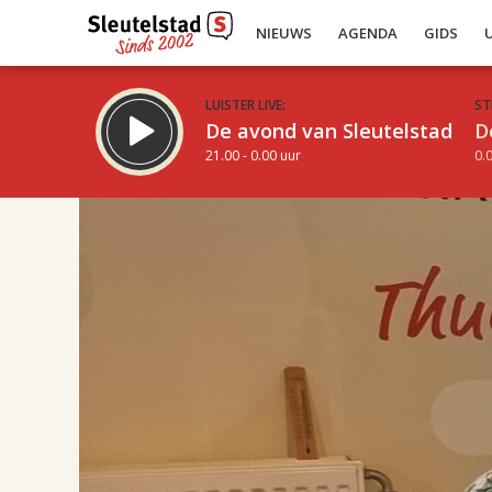
NIEUWS
AGENDA
GIDS
LUISTER LIVE:
ST
De avond van Sleutelstad
D
21.00 - 0.00 uur
0.0
16.00
Inklappen