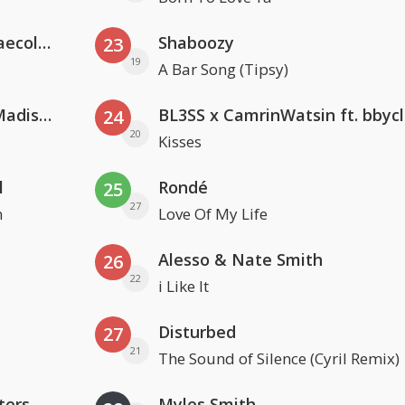
Hugel x Topic x Arash feat. Daecolm
Shaboozy
23
19
A Bar Song (Tipsy)
David Guetta & Alesso feat. Madison Love
BL3SS x CamrinWatsin ft. bbyc
24
20
Kisses
l
Rondé
25
27
n
Love Of My Life
Alesso & Nate Smith
26
22
i Like It
Disturbed
27
21
The Sound of Silence (Cyril Remix)
ters
Myles Smith