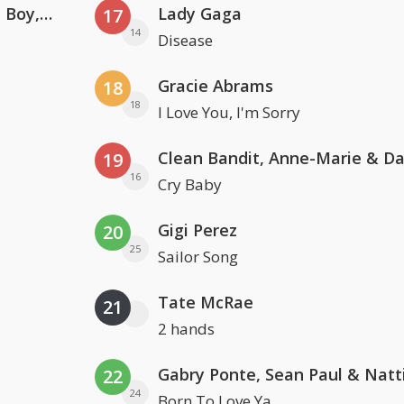
Coldplay ft. Little Simz, Burna Boy, Elyanna & Tini
Lady Gaga
17
14
Disease
Gracie Abrams
18
18
I Love You, I'm Sorry
19
16
Cry Baby
Gigi Perez
20
25
Sailor Song
Tate McRae
21
2 hands
22
24
Born To Love Ya