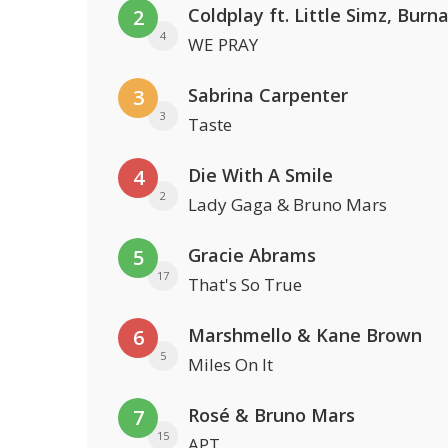
2
4
WE PRAY
Sabrina Carpenter
3
3
Taste
Die With A Smile
4
2
Lady Gaga & Bruno Mars
Gracie Abrams
5
17
That's So True
Marshmello & Kane Brown
6
5
Miles On It
Rosé & Bruno Mars
7
15
APT