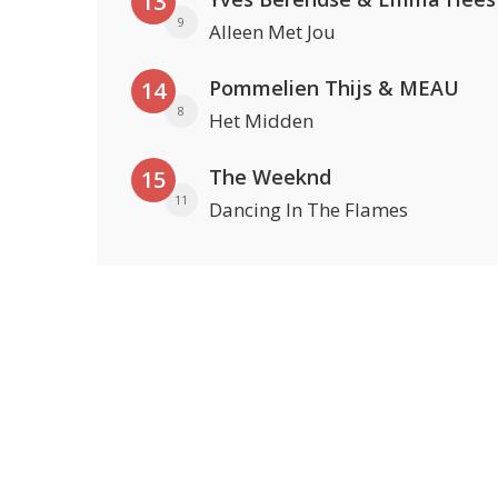
13
9
Alleen Met Jou
Pommelien Thijs & MEAU
14
8
Het Midden
The Weeknd
15
11
Dancing In The Flames