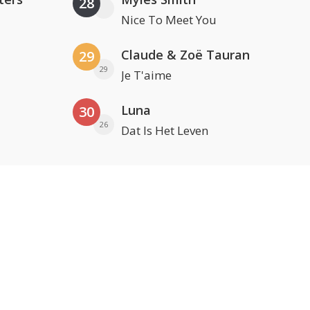
28
Nice To Meet You
Claude & Zoë Tauran
29
29
Je T'aime
Luna
30
26
Dat Is Het Leven