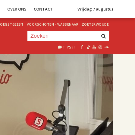
S
OVER ONS
CONTACT
Vrijdag 7 augustus
OEGSTGEEST
·
VOORSCHOTEN
·
WASSENAAR
·
ZOETERWOUDE
TIPS?!
·
Je luistert nu naar
uur 1 van 2
«
Vorig uur
Volgend uur
»
17.00