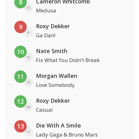
Cameron Whitcomb
8
15
Medusa
Roxy Dekker
9
6
Ga Dan!
Nate Smith
10
12
Fix What You Didn't Break
Morgan Wallen
11
13
Love Somebody
Roxy Dekker
12
24
Casual
Die With A Smile
13
11
Lady Gaga & Bruno Mars