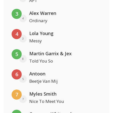
APT
Alex Warren
3
4
Ordinary
Lola Young
4
3
Messy
Martin Garrix & Jex
5
8
Told You So
Antoon
6
5
Beetje Van Mij
Myles Smith
7
7
Nice To Meet You