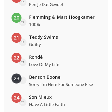
16
Ken Je Dat Gevoel
Flemming & Mart Hoogkamer
20
22
100%
Teddy Swims
21
19
Guilty
Rondé
22
21
Love Of My Life
Benson Boone
23
Sorry I'm Here For Someone Else
Son Mieux
24
23
Have A Little Faith