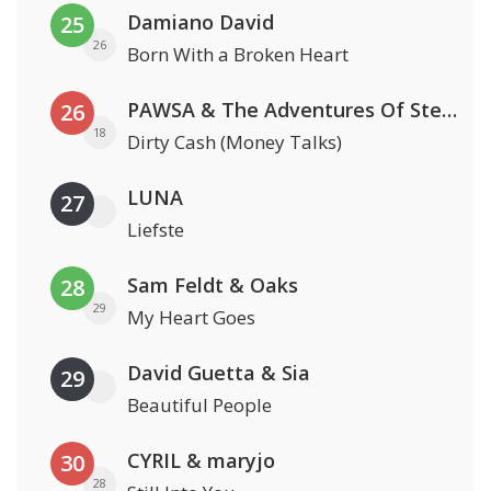
Damiano David
25
26
Born With a Broken Heart
PAWSA & The Adventures Of Stevie V
26
18
Dirty Cash (Money Talks)
LUNA
27
Liefste
Sam Feldt & Oaks
28
29
My Heart Goes
David Guetta & Sia
29
Beautiful People
CYRIL & maryjo
30
28