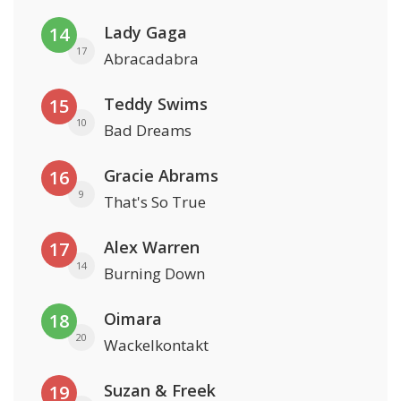
Lady Gaga
14
17
Abracadabra
Teddy Swims
15
10
Bad Dreams
Gracie Abrams
16
9
That's So True
Alex Warren
17
14
Burning Down
Oimara
18
20
Wackelkontakt
Suzan & Freek
19