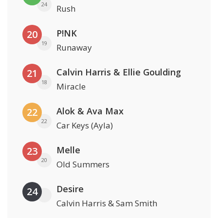
24
Rush
P!NK
20
19
Runaway
Calvin Harris & Ellie Goulding
21
18
Miracle
Alok & Ava Max
22
22
Car Keys (Ayla)
Melle
23
20
Old Summers
Desire
24
Calvin Harris & Sam Smith