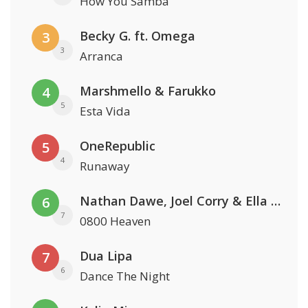
How You Samba
Becky G. ft. Omega
3
3
Arranca
Marshmello & Farukko
4
5
Esta Vida
OneRepublic
5
4
Runaway
Nathan Dawe, Joel Corry & Ella Henderson
6
7
0800 Heaven
Dua Lipa
7
6
Dance The Night