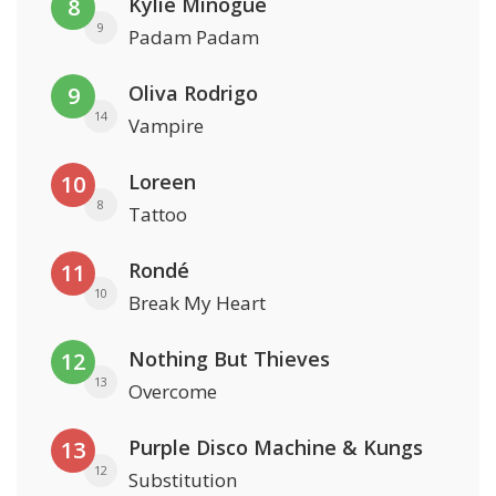
Kylie Minogue
8
9
Padam Padam
Oliva Rodrigo
9
14
Vampire
Loreen
10
8
Tattoo
Rondé
11
10
Break My Heart
Nothing But Thieves
12
13
Overcome
Purple Disco Machine & Kungs
13
12
Substitution