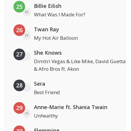
Billie Eilish
25
29
What Was I Made For?
Twan Ray
26
23
My Hot Air Balloon
She Knows
27
Dimitri Vegas & Like Mike, David Guetta
& Afro Bros ft. Akon
Sera
28
Best Friend
Anne-Marie ft. Shania Twain
29
25
Unhealthy
Flemming