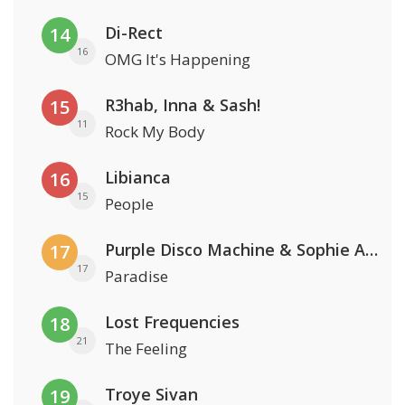
Di-Rect
14
16
OMG It's Happening
R3hab, Inna & Sash!
15
11
Rock My Body
Libianca
16
15
People
Purple Disco Machine & Sophie And The Giants
17
17
Paradise
Lost Frequencies
18
21
The Feeling
Troye Sivan
19