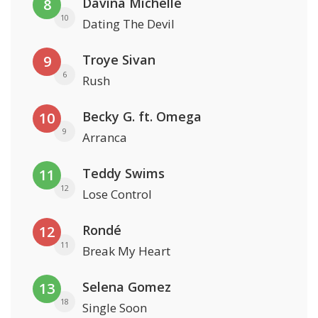
Davina Michelle
8
10
Dating The Devil
Troye Sivan
9
6
Rush
Becky G. ft. Omega
10
9
Arranca
Teddy Swims
11
12
Lose Control
Rondé
12
11
Break My Heart
Selena Gomez
13
18
Single Soon