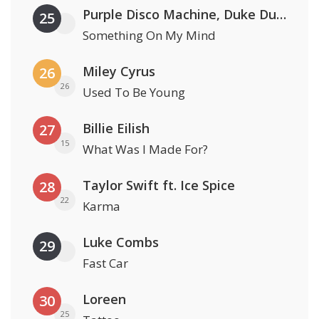
Purple Disco Machine, Duke Dumont & Nothing But Thieves
25
Something On My Mind
Miley Cyrus
26
26
Used To Be Young
Billie Eilish
27
15
What Was I Made For?
Taylor Swift ft. Ice Spice
28
22
Karma
Luke Combs
29
Fast Car
Loreen
30
25