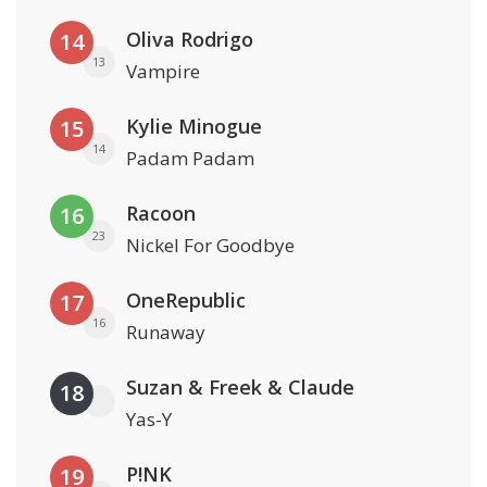
Oliva Rodrigo
14
13
Vampire
Kylie Minogue
15
14
Padam Padam
Racoon
16
23
Nickel For Goodbye
OneRepublic
17
16
Runaway
Suzan & Freek & Claude
18
Yas-Y
P!NK
19