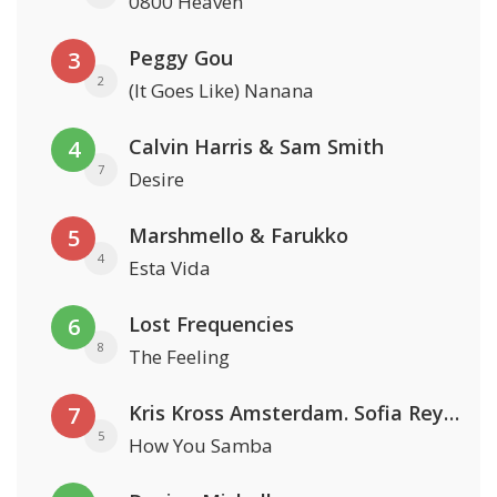
0800 Heaven
Peggy Gou
3
2
(It Goes Like) Nanana
Calvin Harris & Sam Smith
4
7
Desire
Marshmello & Farukko
5
4
Esta Vida
Lost Frequencies
6
8
The Feeling
Kris Kross Amsterdam. Sofia Reyes & Tinie Tempah
7
5
How You Samba