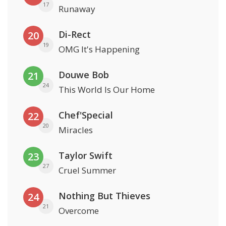
17
Runaway
Di-Rect
20
19
OMG It's Happening
Douwe Bob
21
24
This World Is Our Home
Chef'Special
22
20
Miracles
Taylor Swift
23
27
Cruel Summer
Nothing But Thieves
24
21
Overcome