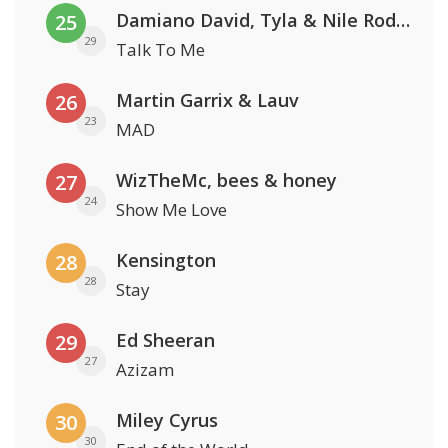
Damiano David, Tyla & Nile Rodgers
25
29
Talk To Me
Martin Garrix & Lauv
26
23
MAD
WizTheMc, bees & honey
27
24
Show Me Love
Kensington
28
28
Stay
Ed Sheeran
29
27
Azizam
Miley Cyrus
30
30