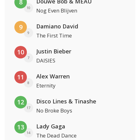
Douwe Bob & MEAU
8
10
Nog Even Blijven
Damiano David
9
9
The First Time
Justin Bieber
10
7
DAISIES
Alex Warren
11
8
Eternity
Disco Lines & Tinashe
12
17
No Broke Boys
Lady Gaga
13
14
The Dead Dance