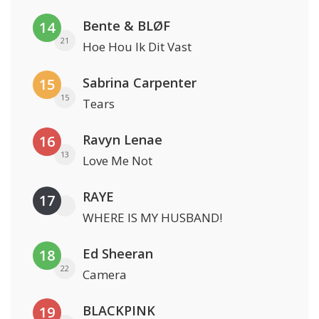
Bente & BLØF
14
21
Hoe Hou Ik Dit Vast
Sabrina Carpenter
15
15
Tears
Ravyn Lenae
16
13
Love Me Not
RAYE
17
WHERE IS MY HUSBAND!
Ed Sheeran
18
22
Camera
BLACKPINK
19