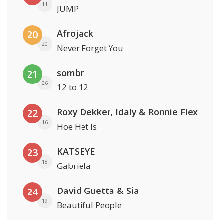
11
JUMP
Afrojack
20
20
Never Forget You
sombr
21
26
12 to 12
Roxy Dekker, Idaly & Ronnie Flex
22
16
Hoe Het Is
KATSEYE
23
18
Gabriela
David Guetta & Sia
24
19
Beautiful People