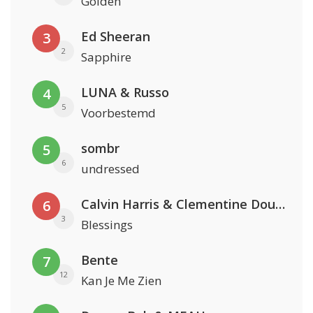
Golden
Ed Sheeran
3
2
Sapphire
LUNA & Russo
4
5
Voorbestemd
sombr
5
6
undressed
Calvin Harris & Clementine Douglas
6
3
Blessings
Bente
7
12
Kan Je Me Zien