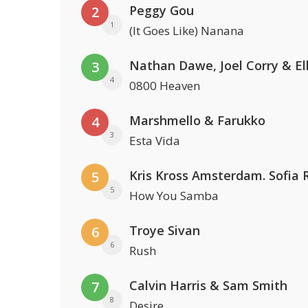
Peggy Gou
2
1
(It Goes Like) Nanana
3
4
0800 Heaven
Marshmello & Farukko
4
3
Esta Vida
5
5
How You Samba
Troye Sivan
6
6
Rush
Calvin Harris & Sam Smith
7
8
Desire