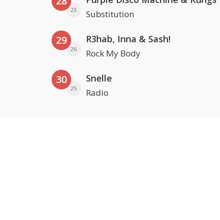
28
23
Substitution
R3hab, Inna & Sash!
29
26
Rock My Body
Snelle
30
25
Radio