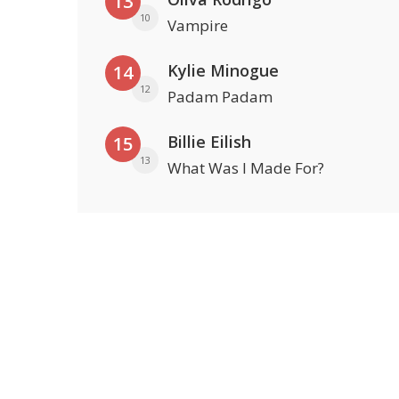
13
10
Vampire
Kylie Minogue
14
12
Padam Padam
Billie Eilish
15
13
What Was I Made For?