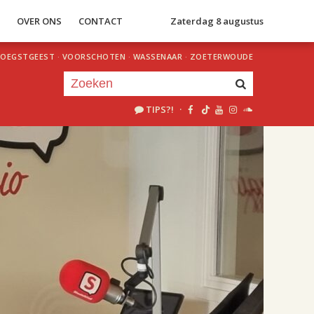
S
OVER ONS
CONTACT
Zaterdag 8 augustus
OEGSTGEEST
·
VOORSCHOTEN
·
WASSENAAR
·
ZOETERWOUDE
TIPS?!
·
Je luistert nu naar
uur 1 van 2
«
Vorig uur
Volgend uur
»
18.00