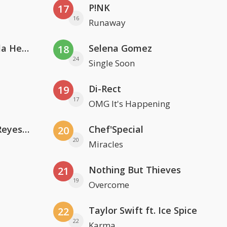
P!NK
17
16
Runaway
Nathan Dawe, Joel Corry & Ella Henderson
Selena Gomez
18
24
Single Soon
Di-Rect
19
17
OMG It's Happening
Kris Kross Amsterdam. Sofia Reyes & Tinie Tempah
Chef'Special
20
20
Miracles
Nothing But Thieves
21
19
Overcome
Taylor Swift ft. Ice Spice
22
22
Karma