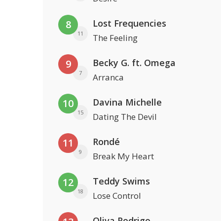
Lost Frequencies
8
11
The Feeling
Becky G. ft. Omega
9
7
Arranca
Davina Michelle
10
15
Dating The Devil
Rondé
11
9
Break My Heart
Teddy Swims
12
18
Lose Control
Oliva Rodrigo