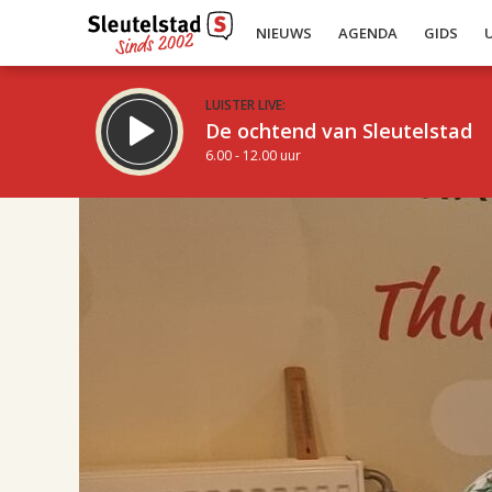
NIEUWS
AGENDA
GIDS
LUISTER LIVE:
De ochtend van Sleutelstad
6.00 - 12.00 uur
17.00
Inklappen