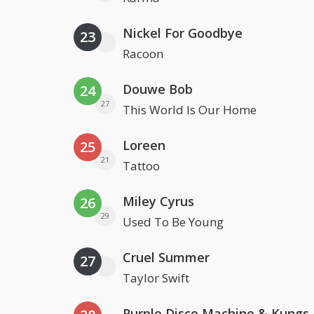
Nickel For Goodbye
23
Racoon
Douwe Bob
24
27
This World Is Our Home
Loreen
25
21
Tattoo
Miley Cyrus
26
29
Used To Be Young
Cruel Summer
27
Taylor Swift
Purple Disco Machine & Kungs