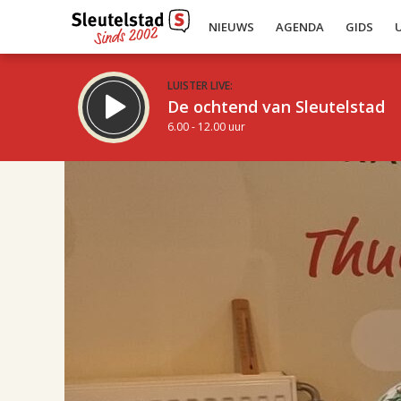
NIEUWS
AGENDA
GIDS
LUISTER LIVE:
De ochtend van Sleutelstad
6.00 - 12.00 uur
17.00
Inklappen