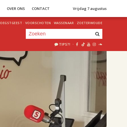
S
OVER ONS
CONTACT
Vrijdag 7 augustus
OEGSTGEEST
·
VOORSCHOTEN
·
WASSENAAR
·
ZOETERWOUDE
TIPS?!
·
Je luistert nu naar
uur 1 van 2
«
Vorig uur
Volgend uur
»
18.00