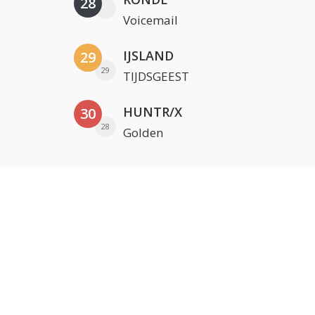
28
Voicemail
IJSLAND
29
29
TIJDSGEEST
HUNTR/X
30
28
Golden