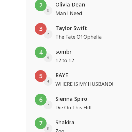
Olivia Dean
2
3
Man I Need
Taylor Swift
3
2
The Fate Of Ophelia
sombr
4
5
12 to 12
RAYE
5
4
WHERE IS MY HUSBAND!
Sienna Spiro
6
7
Die On This Hill
Shakira
7
8
Zoo