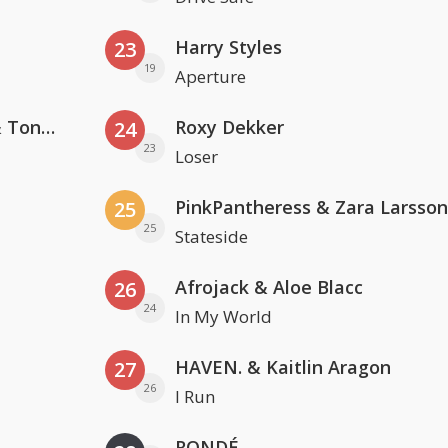
Harry Styles
23
19
Aperture
David Guetta, Teddy Swims & Tones And I
Roxy Dekker
24
23
Loser
PinkPantheress & Zara Larsson
25
25
Stateside
Afrojack & Aloe Blacc
26
24
In My World
HAVEN. & Kaitlin Aragon
27
26
I Run
RONDÉ