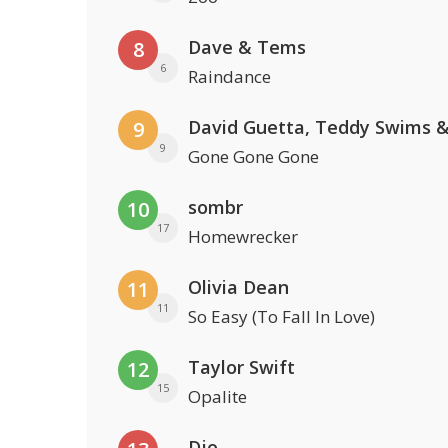
Dave & Tems
8
6
Raindance
9
9
Gone Gone Gone
sombr
10
17
Homewrecker
Olivia Dean
11
11
So Easy (To Fall In Love)
Taylor Swift
12
15
Opalite
Djo