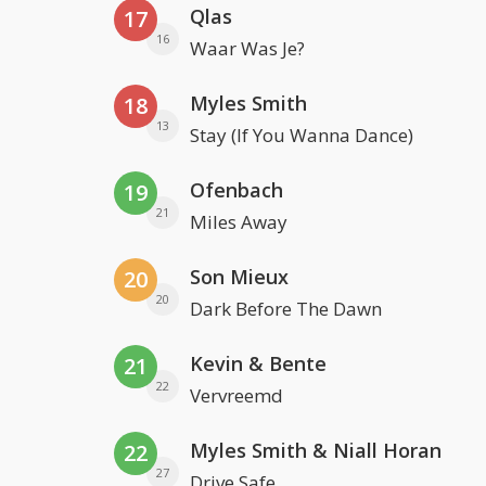
Qlas
17
16
Waar Was Je?
Myles Smith
18
13
Stay (If You Wanna Dance)
Ofenbach
19
21
Miles Away
Son Mieux
20
20
Dark Before The Dawn
Kevin & Bente
21
22
Vervreemd
Myles Smith & Niall Horan
22
27
Drive Safe