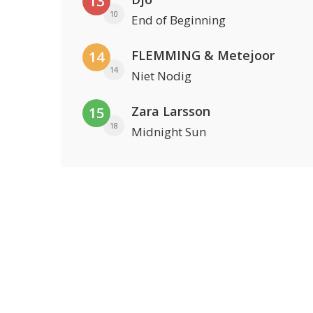
13
10
End of Beginning
FLEMMING & Metejoor
14
14
Niet Nodig
Zara Larsson
15
18
Midnight Sun