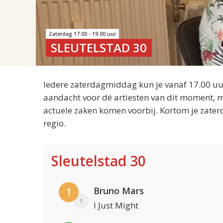
Zaterdag 17.00 - 19.00 uur
SLEUTELSTAD 30
Iedere zaterdagmiddag kun je vanaf 17.00 uur
aandacht voor dé artiesten van dit moment, m
actuele zaken komen voorbij. Kortom je zater
regio.
Sleutelstad 30
Bruno Mars
1
1
I Just Might