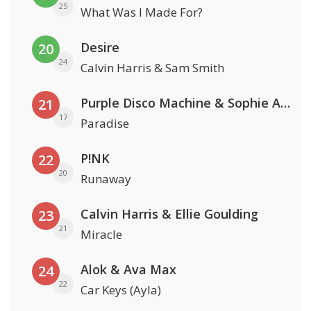
25
What Was I Made For?
Desire
20
24
Calvin Harris & Sam Smith
Purple Disco Machine & Sophie And The Giants
21
17
Paradise
P!NK
22
20
Runaway
Calvin Harris & Ellie Goulding
23
21
Miracle
Alok & Ava Max
24
22
Car Keys (Ayla)