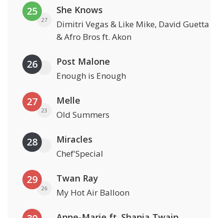
She Knows
25
27
Dimitri Vegas & Like Mike, David Guetta
& Afro Bros ft. Akon
Post Malone
26
Enough is Enough
Melle
27
23
Old Summers
Miracles
28
Chef'Special
Twan Ray
29
26
My Hot Air Balloon
Anne-Marie ft. Shania Twain