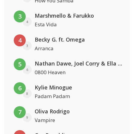
How You Samba
Marshmello & Farukko
3
4
Esta Vida
Becky G. ft. Omega
4
3
Arranca
Nathan Dawe, Joel Corry & Ella Henderson
5
6
0800 Heaven
Kylie Minogue
6
8
Padam Padam
Oliva Rodrigo
7
9
Vampire