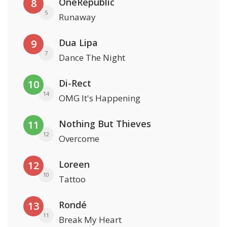
OneRepublic
8
5
Runaway
Dua Lipa
9
7
Dance The Night
Di-Rect
10
14
OMG It's Happening
Nothing But Thieves
11
12
Overcome
Loreen
12
10
Tattoo
Rondé
13
11
Break My Heart