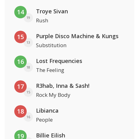
Troye Sivan
14
19
Rush
Purple Disco Machine & Kungs
15
13
Substitution
Lost Frequencies
16
18
The Feeling
R3hab, Inna & Sash!
17
15
Rock My Body
Libianca
18
16
People
Billie Eilish
19