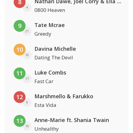
Nathan Dawe, Joel Corry & Ella Henderson
8
4
0800 Heaven
Tate Mcrae
9
21
Greedy
Davina Michelle
10
10
Dating The Devil
Luke Combs
11
17
Fast Car
Marshmello & Farukko
12
9
Esta Vida
Anne-Marie ft. Shania Twain
13
19
Unhealthy