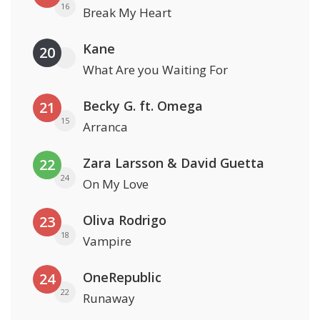
16
Break My Heart
Kane
20
What Are you Waiting For
Becky G. ft. Omega
21
15
Arranca
Zara Larsson & David Guetta
22
24
On My Love
Oliva Rodrigo
23
18
Vampire
OneRepublic
24
22
Runaway