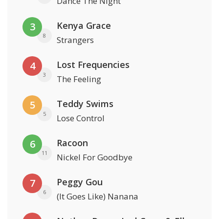
Dance The Night
Kenya Grace
3
8
Strangers
Lost Frequencies
4
3
The Feeling
Teddy Swims
5
5
Lose Control
Racoon
6
11
Nickel For Goodbye
Peggy Gou
7
6
(It Goes Like) Nanana