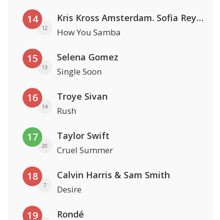
Kris Kross Amsterdam. Sofia Reyes & Tinie Tempah
14
12
How You Samba
Selena Gomez
15
13
Single Soon
Troye Sivan
16
14
Rush
Taylor Swift
17
20
Cruel Summer
Calvin Harris & Sam Smith
18
7
Desire
Rondé
19