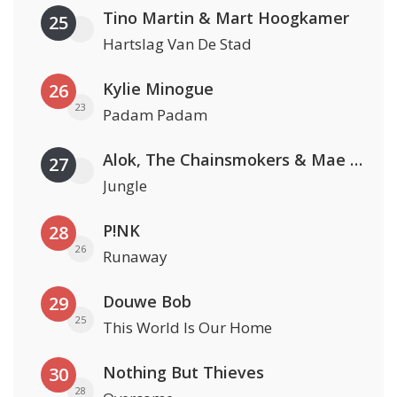
Tino Martin & Mart Hoogkamer
25
Hartslag Van De Stad
Kylie Minogue
26
23
Padam Padam
Alok, The Chainsmokers & Mae Stephens
27
Jungle
P!NK
28
26
Runaway
Douwe Bob
29
25
This World Is Our Home
Nothing But Thieves
30
28