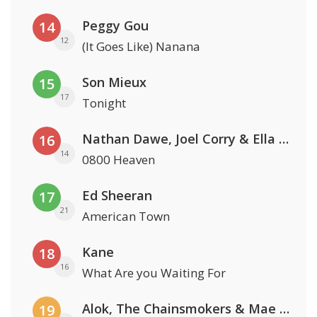
Peggy Gou
14
12
(It Goes Like) Nanana
Son Mieux
15
17
Tonight
Nathan Dawe, Joel Corry & Ella Henderson
16
14
0800 Heaven
Ed Sheeran
17
21
American Town
Kane
18
16
What Are you Waiting For
Alok, The Chainsmokers & Mae Stephens
19