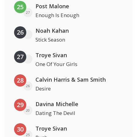
Post Malone
25
27
Enough Is Enough
Noah Kahan
26
Stick Season
Troye Sivan
27
One Of Your Girls
Calvin Harris & Sam Smith
28
26
Desire
Davina Michelle
29
20
Dating The Devil
Troye Sivan
30
25