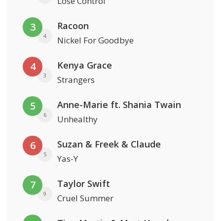
Lose Control
Racoon
3
4
Nickel For Goodbye
Kenya Grace
4
3
Strangers
Anne-Marie ft. Shania Twain
5
6
Unhealthy
Suzan & Freek & Claude
6
5
Yas-Y
Taylor Swift
7
9
Cruel Summer