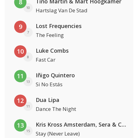
Tino Martin & Mart Hoogkamer
8
10
Hartslag Van De Stad
Lost Frequencies
9
7
The Feeling
Luke Combs
10
8
Fast Car
Iñigo Quintero
11
13
Si No Estás
Dua Lipa
12
11
Dance The Night
Kris Kross Amsterdam, Sera & Conor Maynard
13
15
Stay (Never Leave)