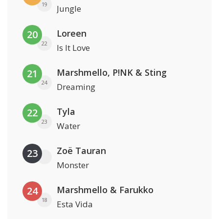
19
Jungle
Loreen
20
22
Is It Love
Marshmello, P!NK & Sting
21
24
Dreaming
Tyla
22
23
Water
Zoë Tauran
23
Monster
Marshmello & Farukko
24
18
Esta Vida