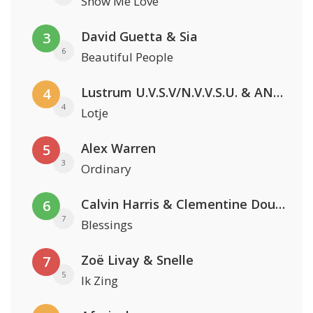
Show Me Love
David Guetta & Sia
3
6
Beautiful People
Lustrum U.V.S.V/N.V.V.S.U. & ANNO ONS & Jopke van Dobbenburgh & Roeland Beelen
4
4
Lotje
Alex Warren
5
3
Ordinary
Calvin Harris & Clementine Douglas
6
7
Blessings
Zoë Livay & Snelle
7
5
Ik Zing