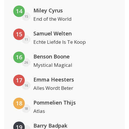
Miley Cyrus
14
15
End of the World
Samuel Welten
15
11
Echte Liefde Is Te Koop
Benson Boone
16
26
Mystical Magical
Emma Heesters
17
16
Alles Wordt Beter
Pommelien Thijs
18
18
Atlas
Barry Badpak
19