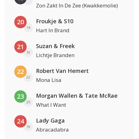
Zon Zakt In De Zee (Kwakkemolie)
Froukje & S10
20
14
Hart In Brand
Suzan & Freek
21
10
Lichtje Branden
Robert Van Hemert
22
22
Mona Lisa
Morgan Wallen & Tate McRae
23
25
What I Want
Lady Gaga
24
19
Abracadabra