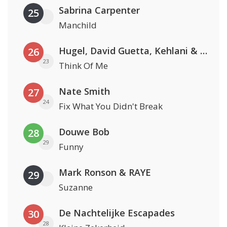
Sabrina Carpenter
25
Manchild
Hugel, David Guetta, Kehlani & Daecolm
26
23
Think Of Me
Nate Smith
27
24
Fix What You Didn't Break
Douwe Bob
28
29
Funny
Mark Ronson & RAYE
29
Suzanne
De Nachtelijke Escapades
30
28