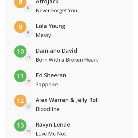
Afrojack
8
8
Never Forget You
Lola Young
9
9
Messy
Damiano David
10
13
Born With a Broken Heart
Ed Sheeran
11
17
Sapphire
Alex Warren & Jelly Roll
12
12
Bloodline
Ravyn Lenae
13
20
Love Me Not