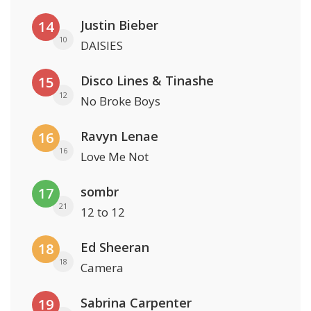
Justin Bieber
14
10
DAISIES
Disco Lines & Tinashe
15
12
No Broke Boys
Ravyn Lenae
16
16
Love Me Not
sombr
17
21
12 to 12
Ed Sheeran
18
18
Camera
Sabrina Carpenter
19