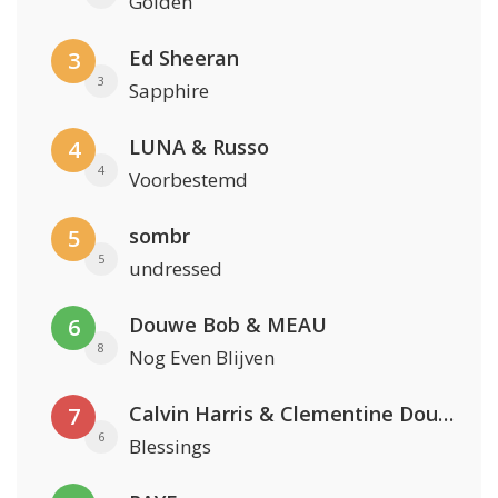
Golden
Ed Sheeran
3
3
Sapphire
LUNA & Russo
4
4
Voorbestemd
sombr
5
5
undressed
Douwe Bob & MEAU
6
8
Nog Even Blijven
Calvin Harris & Clementine Douglas
7
6
Blessings