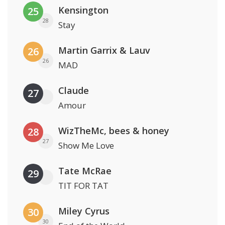
Kensington
25
28
Stay
Martin Garrix & Lauv
26
26
MAD
Claude
27
Amour
WizTheMc, bees & honey
28
27
Show Me Love
Tate McRae
29
TIT FOR TAT
Miley Cyrus
30
30