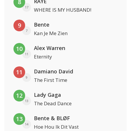
RAYE
8
17
WHERE IS MY HUSBAND!
Bente
9
7
Kan Je Me Zien
Alex Warren
10
11
Eternity
Damiano David
11
9
The First Time
Lady Gaga
12
13
The Dead Dance
Bente & BLØF
13
14
Hoe Hou Ik Dit Vast