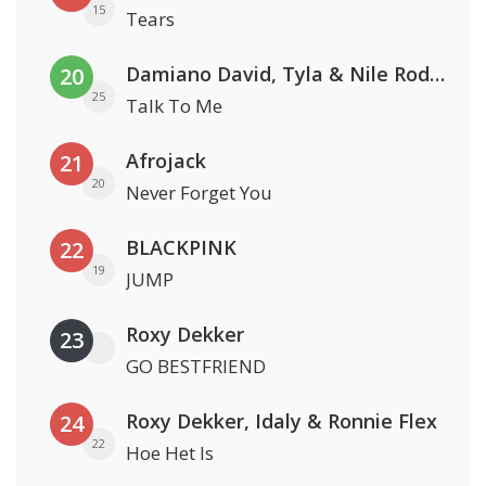
15
Tears
Damiano David, Tyla & Nile Rodgers
20
25
Talk To Me
Afrojack
21
20
Never Forget You
BLACKPINK
22
19
JUMP
Roxy Dekker
23
GO BESTFRIEND
Roxy Dekker, Idaly & Ronnie Flex
24
22
Hoe Het Is