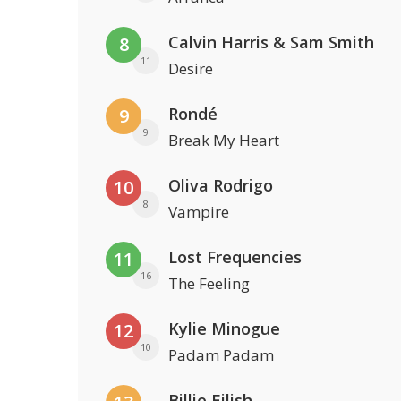
Calvin Harris & Sam Smith
8
11
Desire
Rondé
9
9
Break My Heart
Oliva Rodrigo
10
8
Vampire
Lost Frequencies
11
16
The Feeling
Kylie Minogue
12
10
Padam Padam
Billie Eilish