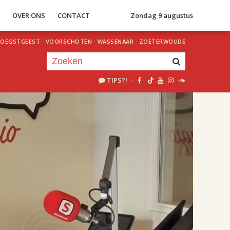
S
OVER ONS
CONTACT
Zondag 9 augustus
OEGSTGEEST
·
VOORSCHOTEN
·
WASSENAAR
·
ZOETERWOUDE
TIPS?!
·
Je luistert nu naar
uur 1 van 2
«
Vorig uur
Volgend uur
»
18.00