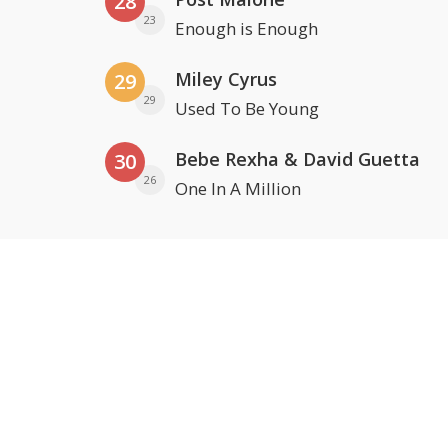
28
23
Enough is Enough
Miley Cyrus
29
29
Used To Be Young
Bebe Rexha & David Guetta
30
26
One In A Million