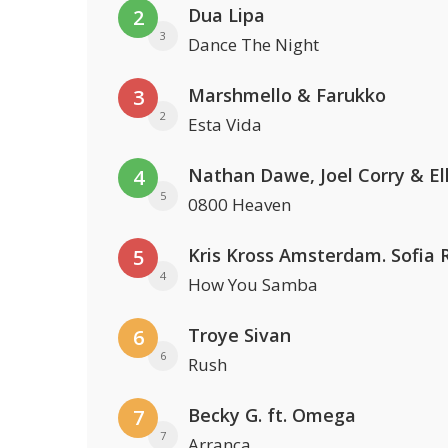
Dua Lipa
2
3
Dance The Night
Marshmello & Farukko
3
2
Esta Vida
4
5
0800 Heaven
5
4
How You Samba
Troye Sivan
6
6
Rush
Becky G. ft. Omega
7
7
Arranca