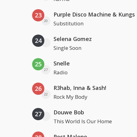
Purple Disco Machine & Kungs
23
20
Substitution
Selena Gomez
24
Single Soon
Snelle
25
27
Radio
R3hab, Inna & Sash!
26
22
Rock My Body
Douwe Bob
27
This World Is Our Home
Post Malone