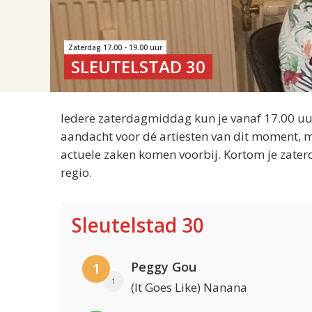
Zaterdag 17.00 - 19.00 uur
SLEUTELSTAD 30
Iedere zaterdagmiddag kun je vanaf 17.00 uur
aandacht voor dé artiesten van dit moment, m
actuele zaken komen voorbij. Kortom je zater
regio.
Sleutelstad 30
Peggy Gou
1
1
(It Goes Like) Nanana