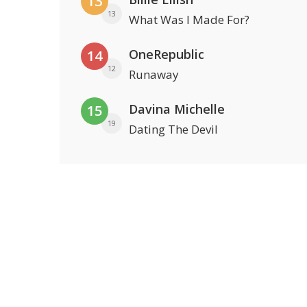
13
13
What Was I Made For?
OneRepublic
14
12
Runaway
Davina Michelle
15
19
Dating The Devil