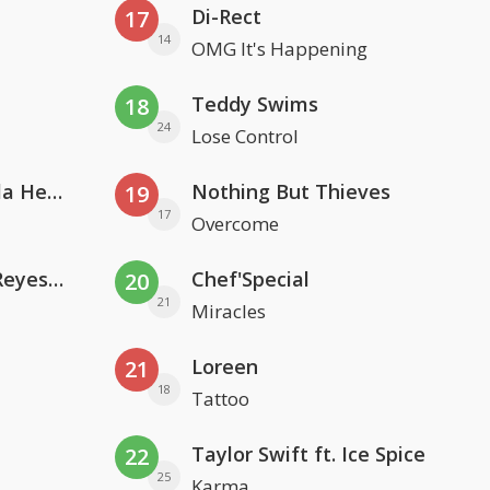
Di-Rect
17
14
OMG It's Happening
Teddy Swims
18
24
Lose Control
Nathan Dawe, Joel Corry & Ella Henderson
Nothing But Thieves
19
17
Overcome
Kris Kross Amsterdam. Sofia Reyes & Tinie Tempah
Chef'Special
20
21
Miracles
Loreen
21
18
Tattoo
Taylor Swift ft. Ice Spice
22
25
Karma