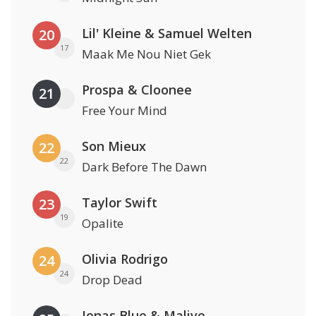
Lil' Kleine & Samuel Welten
20
17
Maak Me Nou Niet Gek
Prospa & Cloonee
21
Free Your Mind
Son Mieux
22
22
Dark Before The Dawn
Taylor Swift
23
19
Opalite
Olivia Rodrigo
24
24
Drop Dead
Jonas Blue & Malive