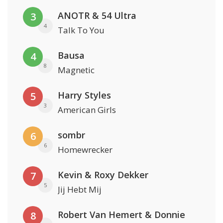
ANOTR & 54 Ultra
3
4
Talk To You
Bausa
4
8
Magnetic
Harry Styles
5
3
American Girls
sombr
6
6
Homewrecker
Kevin & Roxy Dekker
7
5
Jij Hebt Mij
Robert Van Hemert & Donnie
8