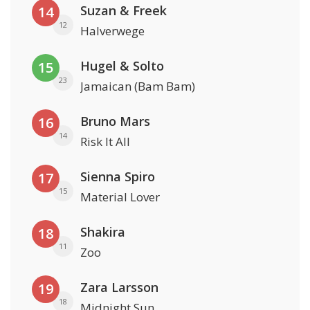
Suzan & Freek
14
12
Halverwege
Hugel & Solto
15
23
Jamaican (Bam Bam)
Bruno Mars
16
14
Risk It All
Sienna Spiro
17
15
Material Lover
Shakira
18
11
Zoo
Zara Larsson
19
18
Midnight Sun