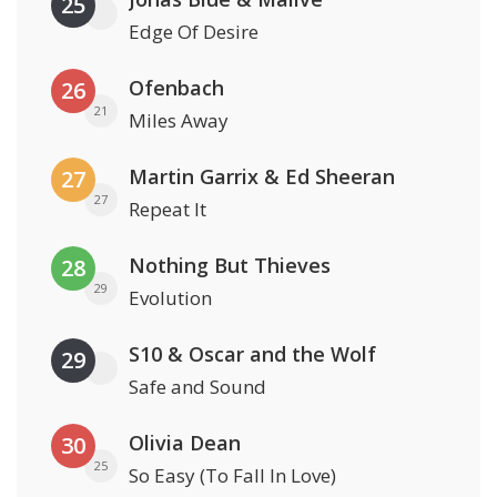
25
Edge Of Desire
Ofenbach
26
21
Miles Away
Martin Garrix & Ed Sheeran
27
27
Repeat It
Nothing But Thieves
28
29
Evolution
S10 & Oscar and the Wolf
29
Safe and Sound
Olivia Dean
30
25
So Easy (To Fall In Love)