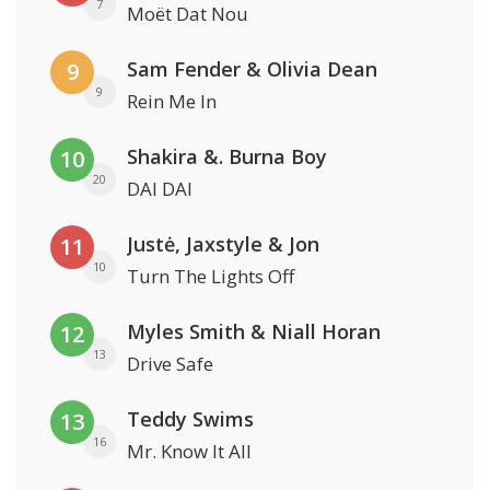
7
Moët Dat Nou
Sam Fender & Olivia Dean
9
9
Rein Me In
Shakira &. Burna Boy
10
20
DAI DAI
Justė, Jaxstyle & Jon
11
10
Turn The Lights Off
Myles Smith & Niall Horan
12
13
Drive Safe
Teddy Swims
13
16
Mr. Know It All