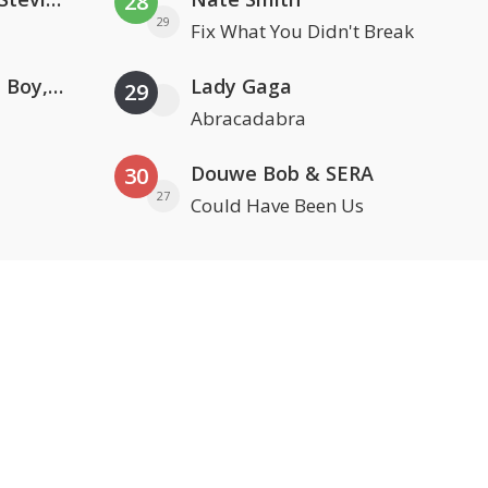
28
29
Fix What You Didn't Break
Coldplay ft. Little Simz, Burna Boy, Elyanna & Tini
Lady Gaga
29
Abracadabra
Douwe Bob & SERA
30
27
Could Have Been Us