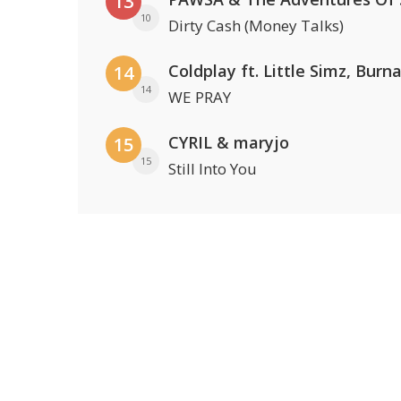
13
10
Dirty Cash (Money Talks)
14
14
WE PRAY
CYRIL & maryjo
15
15
Still Into You