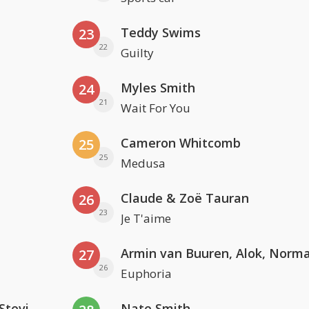
Teddy Swims
23
22
Guilty
Myles Smith
24
21
Wait For You
Cameron Whitcomb
25
25
Medusa
Claude & Zoë Tauran
26
23
Je T'aime
27
26
Euphoria
PAWSA & The Adventures Of Stevie V
Nate Smith