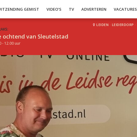
UITZENDING GEMIST
VIDEO’S
TV
ADVERTEREN
VACATURE
LEIDEN
·
LEIDERDORP
·
RAKS:
 ochtend van Sleutelstad
0 - 12.00 uur