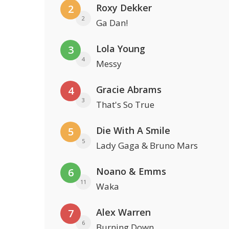
Roxy Dekker
2
2
Ga Dan!
Lola Young
3
4
Messy
Gracie Abrams
4
3
That's So True
Die With A Smile
5
5
Lady Gaga & Bruno Mars
Noano & Emms
6
11
Waka
Alex Warren
7
6
Burning Down