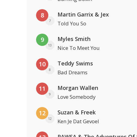
Martin Garrix & Jex
8
7
Told You So
Myles Smith
9
13
Nice To Meet You
Teddy Swims
10
8
Bad Dreams
Morgan Wallen
11
9
Love Somebody
Suzan & Freek
12
12
Ken Je Dat Gevoel