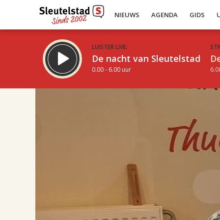
NIEUWS
AGENDA
GIDS
LUISTER LIVE:
ST
De nacht van Sleutelstad
De
0.00 - 6.00 uur
6.0
17.00
Inklappen