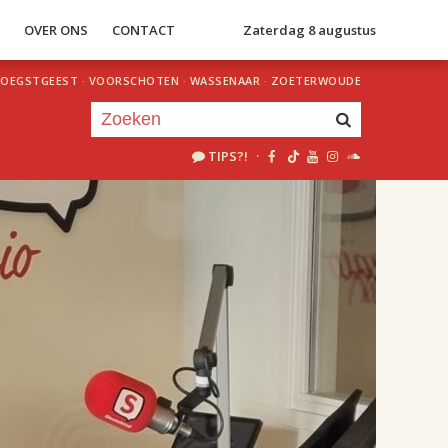
S
OVER ONS
CONTACT
Zaterdag 8 augustus
OEGSTGEEST
·
VOORSCHOTEN
·
WASSENAAR
·
ZOETERWOUDE
TIPS?!
·
Je luistert nu naar
uur 1 van 2
«
Vorig uur
Volgend uur
»
18.00