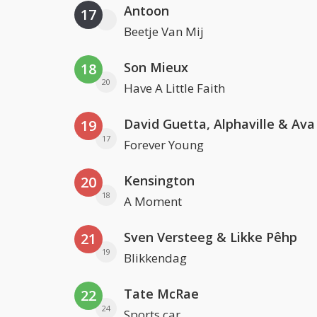
Antoon
17
Beetje Van Mij
Son Mieux
18
20
Have A Little Faith
David Guetta, Alphaville & Av
19
17
Forever Young
Kensington
20
18
A Moment
Sven Versteeg & Likke Pêhp
21
19
Blikkendag
Tate McRae
22
24
Sports car