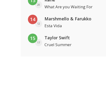
13
20
What Are you Waiting For
Marshmello & Farukko
14
12
Esta Vida
Taylor Swift
15
17
Cruel Summer