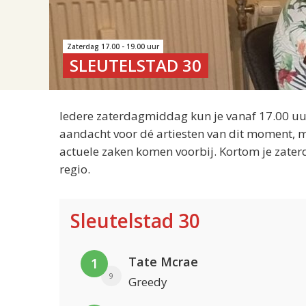
Zaterdag 17.00 - 19.00 uur
SLEUTELSTAD 30
Iedere zaterdagmiddag kun je vanaf 17.00 uur
aandacht voor dé artiesten van dit moment, m
actuele zaken komen voorbij. Kortom je zater
regio.
Sleutelstad 30
Tate Mcrae
1
9
Greedy