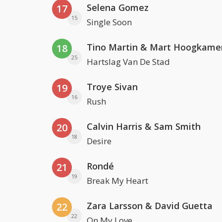
Selena Gomez
17
15
Single Soon
Tino Martin & Mart Hoogkame
18
25
Hartslag Van De Stad
Troye Sivan
19
16
Rush
Calvin Harris & Sam Smith
20
18
Desire
Rondé
21
19
Break My Heart
Zara Larsson & David Guetta
22
22
On My Love