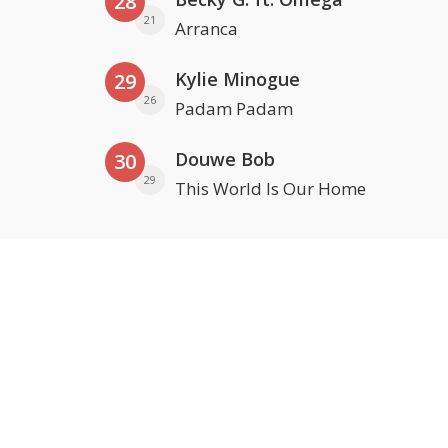
28
21
Arranca
Kylie Minogue
29
26
Padam Padam
Douwe Bob
30
29
This World Is Our Home