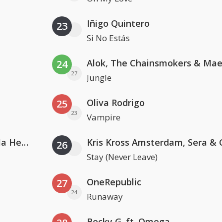
Iñigo Quintero
23
Si No Estás
24
27
Jungle
Oliva Rodrigo
25
23
Vampire
Nathan Dawe, Joel Corry & Ella Henderson
26
Stay (Never Leave)
OneRepublic
27
24
Runaway
Becky G. ft. Omega