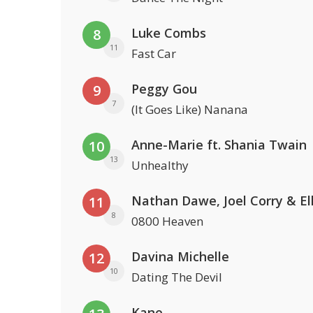
Luke Combs
8
11
Fast Car
Peggy Gou
9
7
(It Goes Like) Nanana
Anne-Marie ft. Shania Twain
10
13
Unhealthy
11
8
0800 Heaven
Davina Michelle
12
10
Dating The Devil
Kane