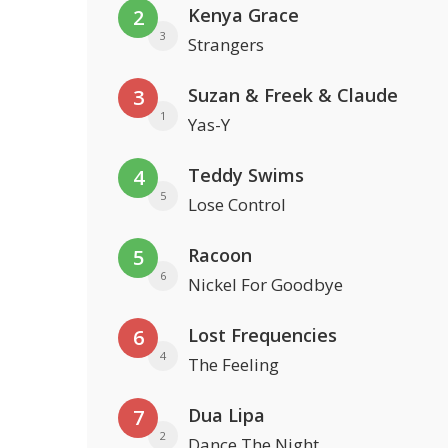
Kenya Grace
2
3
Strangers
Suzan & Freek & Claude
3
1
Yas-Y
Teddy Swims
4
5
Lose Control
Racoon
5
6
Nickel For Goodbye
Lost Frequencies
6
4
The Feeling
Dua Lipa
7
2
Dance The Night