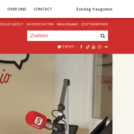
S
OVER ONS
CONTACT
Zondag 9 augustus
OEGSTGEEST
·
VOORSCHOTEN
·
WASSENAAR
·
ZOETERWOUDE
TIPS?!
·
Je luistert nu naar
uur 1 van 2
«
Vorig uur
Volgend uur
»
18.00