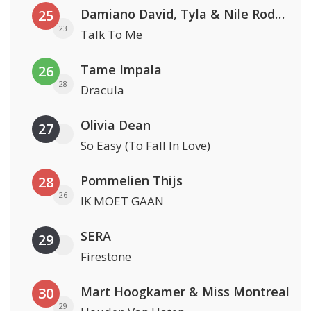
Damiano David, Tyla & Nile Rodgers
25
23
Talk To Me
Tame Impala
26
28
Dracula
Olivia Dean
27
So Easy (To Fall In Love)
Pommelien Thijs
28
26
IK MOET GAAN
SERA
29
Firestone
Mart Hoogkamer & Miss Montreal
30
29