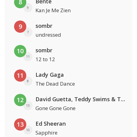
Bente
8
9
Kan Je Me Zien
sombr
9
7
undressed
sombr
10
11
12 to 12
Lady Gaga
11
8
The Dead Dance
David Guetta, Teddy Swims & Tones And I
12
13
Gone Gone Gone
Ed Sheeran
13
10
Sapphire