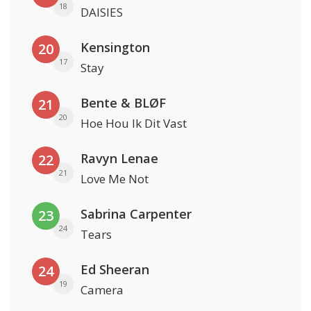
18
DAISIES
Kensington
20
17
Stay
Bente & BLØF
21
20
Hoe Hou Ik Dit Vast
Ravyn Lenae
22
21
Love Me Not
Sabrina Carpenter
23
24
Tears
Ed Sheeran
24
19
Camera