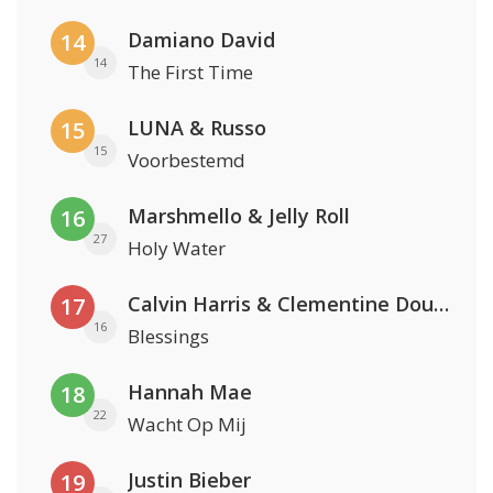
Damiano David
14
14
The First Time
LUNA & Russo
15
15
Voorbestemd
Marshmello & Jelly Roll
16
27
Holy Water
Calvin Harris & Clementine Douglas
17
16
Blessings
Hannah Mae
18
22
Wacht Op Mij
Justin Bieber
19