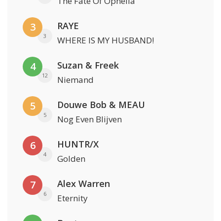
The Fate Of Ophelia
RAYE
3
3
WHERE IS MY HUSBAND!
Suzan & Freek
4
12
Niemand
Douwe Bob & MEAU
5
5
Nog Even Blijven
HUNTR/X
6
4
Golden
Alex Warren
7
6
Eternity