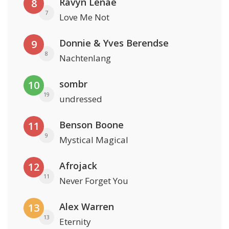
Ravyn Lenae
8
7
Love Me Not
Donnie & Yves Berendse
9
8
Nachtenlang
sombr
10
19
undressed
Benson Boone
11
9
Mystical Magical
Afrojack
12
11
Never Forget You
Alex Warren
13
13
Eternity