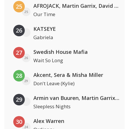
AFROJACK, Martin Garrix, David Guetta & Amél
25
25
Our Time
KATSEYE
26
Gabriela
Swedish House Mafia
27
26
Wait So Long
Akcent, Sera & Misha Miller
28
29
Don't Leave (Kylie)
Armin van Buuren, Martin Garrix & Libby Whitehouse
29
Sleepless Nights
Alex Warren
30
24