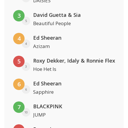
DAISIES
David Guetta & Sia
3
5
Beautiful People
Ed Sheeran
4
4
Azizam
Roxy Dekker, Idaly & Ronnie Flex
5
3
Hoe Het Is
Ed Sheeran
6
6
Sapphire
BLACKPINK
7
10
JUMP