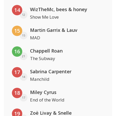
WizTheMc, bees & honey
14
12
Show Me Love
Martin Garrix & Lauv
15
15
MAD
Chappell Roan
16
21
The Subway
Sabrina Carpenter
17
14
Manchild
Miley Cyrus
18
17
End of the World
Zoë Livay & Snelle
19