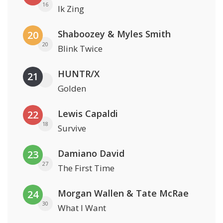
16
Ik Zing
Shaboozey & Myles Smith
20
20
Blink Twice
HUNTR/X
21
Golden
Lewis Capaldi
22
18
Survive
Damiano David
23
27
The First Time
Morgan Wallen & Tate McRae
24
30
What I Want