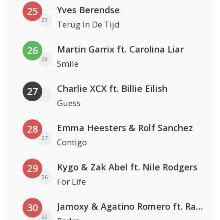
Yves Berendse
25
23
Terug In De Tijd
Martin Garrix ft. Carolina Liar
26
28
Smile
Charlie XCX ft. Billie Eilish
27
Guess
Emma Heesters & Rolf Sanchez
28
27
Contigo
Kygo & Zak Abel ft. Nile Rodgers
29
26
For Life
Jamoxy & Agatino Romero ft. Raffaella Carrà
30
22