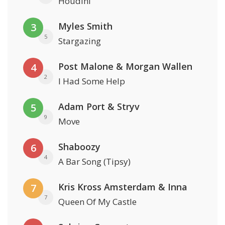
Houdini
Myles Smith
3
5
Stargazing
Post Malone & Morgan Wallen
4
2
I Had Some Help
Adam Port & Stryv
5
9
Move
Shaboozy
6
4
A Bar Song (Tipsy)
Kris Kross Amsterdam & Inna
7
7
Queen Of My Castle