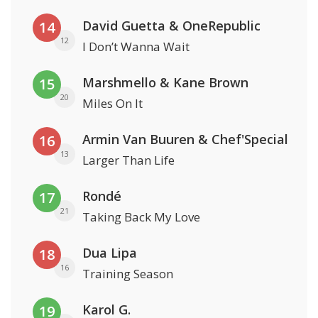
David Guetta & OneRepublic
14
12
I Don’t Wanna Wait
Marshmello & Kane Brown
15
20
Miles On It
Armin Van Buuren & Chef'Special
16
13
Larger Than Life
Rondé
17
21
Taking Back My Love
Dua Lipa
18
16
Training Season
Karol G.
19