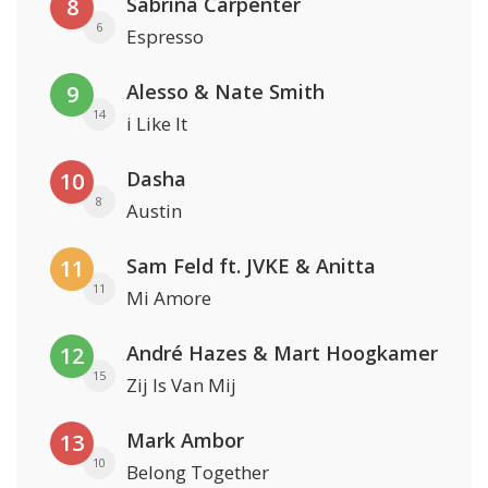
Sabrina Carpenter
8
6
Espresso
Alesso & Nate Smith
9
14
i Like It
Dasha
10
8
Austin
Sam Feld ft. JVKE & Anitta
11
11
Mi Amore
André Hazes & Mart Hoogkamer
12
15
Zij Is Van Mij
Mark Ambor
13
10
Belong Together