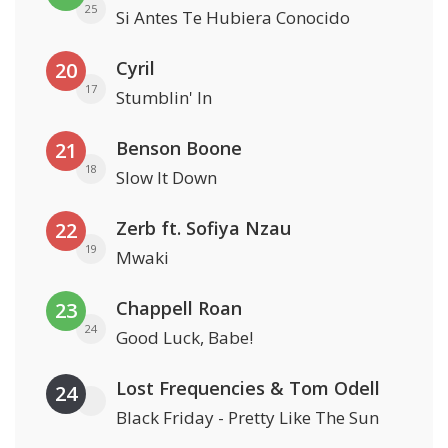
25
Si Antes Te Hubiera Conocido
Cyril
20
17
Stumblin' In
Benson Boone
21
18
Slow It Down
Zerb ft. Sofiya Nzau
22
19
Mwaki
Chappell Roan
23
24
Good Luck, Babe!
Lost Frequencies & Tom Odell
24
Black Friday - Pretty Like The Sun