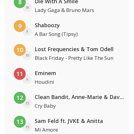
Die With A Smile
8
18
Lady Gaga & Bruno Mars
Shaboozy
9
9
A Bar Song (Tipsy)
Lost Frequencies & Tom Odell
10
10
Black Friday - Pretty Like The Sun
Eminem
11
6
Houdini
Clean Bandit, Anne-Marie & David Guetta
12
13
Cry Baby
Sam Feld ft. JVKE & Anitta
13
15
Mi Amore