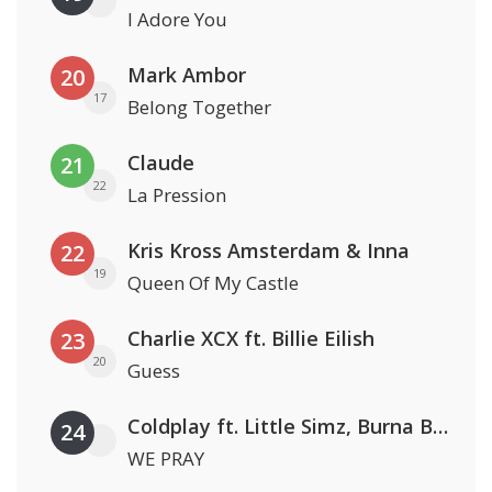
I Adore You
Mark Ambor
20
17
Belong Together
Claude
21
22
La Pression
Kris Kross Amsterdam & Inna
22
19
Queen Of My Castle
Charlie XCX ft. Billie Eilish
23
20
Guess
Coldplay ft. Little Simz, Burna Boy, Elyanna & Tini
24
WE PRAY