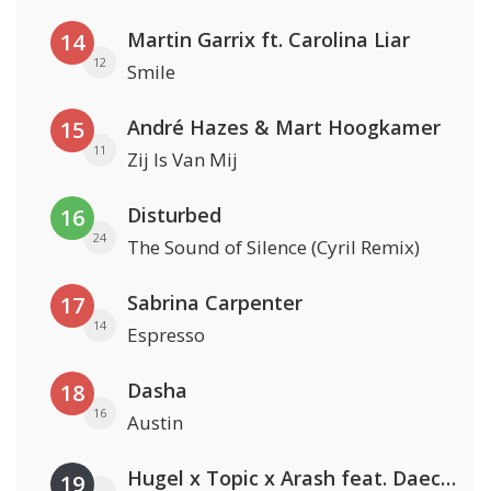
Martin Garrix ft. Carolina Liar
14
12
Smile
André Hazes & Mart Hoogkamer
15
11
Zij Is Van Mij
Disturbed
16
24
The Sound of Silence (Cyril Remix)
Sabrina Carpenter
17
14
Espresso
Dasha
18
16
Austin
Hugel x Topic x Arash feat. Daecolm
19