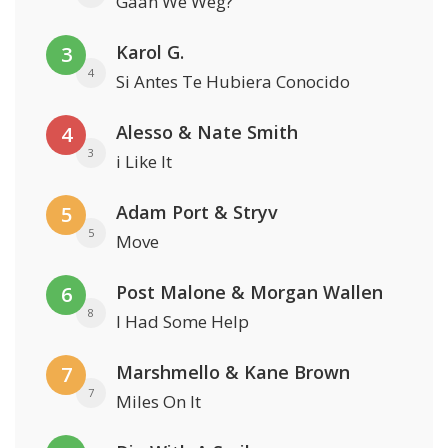
Gaan We Weg?
Karol G.
3
4
Si Antes Te Hubiera Conocido
Alesso & Nate Smith
4
3
i Like It
Adam Port & Stryv
5
5
Move
Post Malone & Morgan Wallen
6
8
I Had Some Help
Marshmello & Kane Brown
7
7
Miles On It