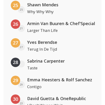
Shawn Mendes
25
25
Why Why Why
Armin Van Buuren & Chef'Special
26
21
Larger Than Life
Yves Berendse
27
27
Terug In De Tijd
Sabrina Carpenter
28
Taste
Emma Heesters & Rolf Sanchez
29
29
Contigo
David Guetta & OneRepublic
30
23