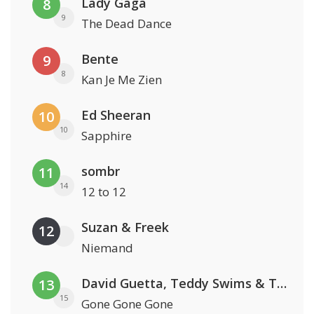
Lady Gaga
8
9
The Dead Dance
Bente
9
8
Kan Je Me Zien
Ed Sheeran
10
10
Sapphire
sombr
11
14
12 to 12
Suzan & Freek
12
Niemand
David Guetta, Teddy Swims & Tones And I
13
15
Gone Gone Gone