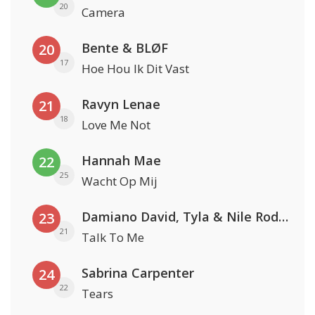
20
Camera
Bente & BLØF
20
17
Hoe Hou Ik Dit Vast
Ravyn Lenae
21
18
Love Me Not
Hannah Mae
22
25
Wacht Op Mij
Damiano David, Tyla & Nile Rodgers
23
21
Talk To Me
Sabrina Carpenter
24
22
Tears