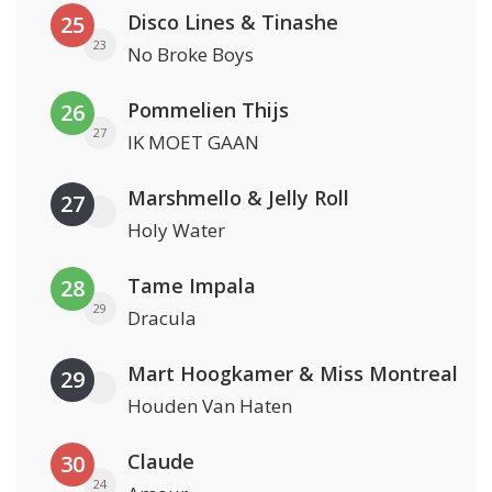
Disco Lines & Tinashe
25
23
No Broke Boys
Pommelien Thijs
26
27
IK MOET GAAN
Marshmello & Jelly Roll
27
Holy Water
Tame Impala
28
29
Dracula
Mart Hoogkamer & Miss Montreal
29
Houden Van Haten
Claude
30
24