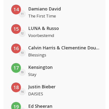
Damiano David
14
11
The First Time
LUNA & Russo
15
12
Voorbestemd
Calvin Harris & Clementine Douglas
16
13
Blessings
Kensington
17
19
Stay
Justin Bieber
18
16
DAISIES
Ed Sheeran
19