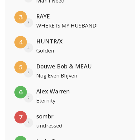
Man I Need
RAYE
3
3
WHERE IS MY HUSBAND!
HUNTR/X
4
4
Golden
Douwe Bob & MEAU
5
5
Nog Even Blijven
Alex Warren
6
7
Eternity
sombr
7
6
undressed