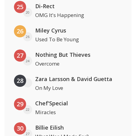
Di-Rect
25
20
OMG It's Happening
Miley Cyrus
26
26
Used To Be Young
Nothing But Thieves
27
24
Overcome
Zara Larsson & David Guetta
28
On My Love
Chef'Special
29
22
Miracles
Billie Eilish
30
27