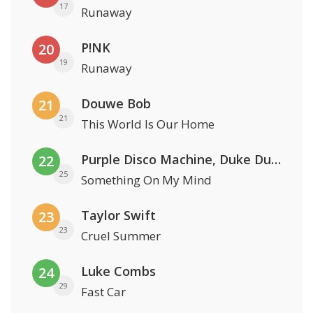
17
Runaway
P!NK
20
19
Runaway
Douwe Bob
21
21
This World Is Our Home
Purple Disco Machine, Duke Dumont & Nothing But Thieves
22
25
Something On My Mind
Taylor Swift
23
23
Cruel Summer
Luke Combs
24
29
Fast Car