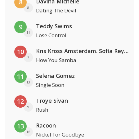
Davina Michelle
8
8
Dating The Devil
Teddy Swims
9
11
Lose Control
Kris Kross Amsterdam. Sofia Reyes & Tinie Tempah
10
7
How You Samba
Selena Gomez
11
13
Single Soon
Troye Sivan
12
9
Rush
Racoon
13
16
Nickel For Goodbye