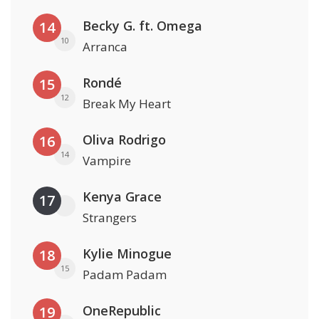
Becky G. ft. Omega
14
10
Arranca
Rondé
15
12
Break My Heart
Oliva Rodrigo
16
14
Vampire
Kenya Grace
17
Strangers
Kylie Minogue
18
15
Padam Padam
OneRepublic
19