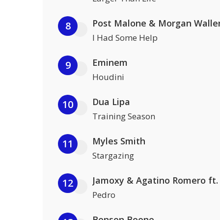
Post Malone & Morgan Walle
8
I Had Some Help
Eminem
9
Houdini
Dua Lipa
10
Training Season
Myles Smith
11
Stargazing
12
Pedro
Benson Boone