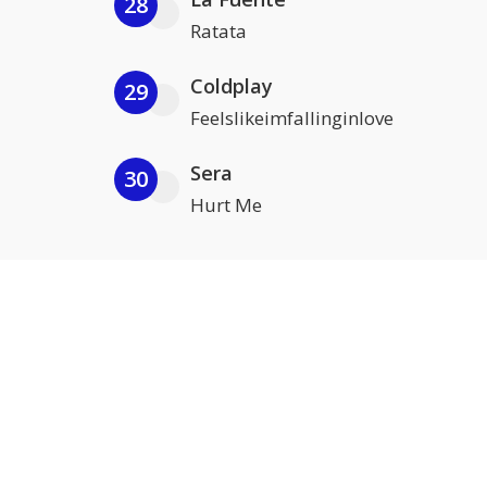
28
Ratata
Coldplay
29
Feelslikeimfallinginlove
Sera
30
Hurt Me