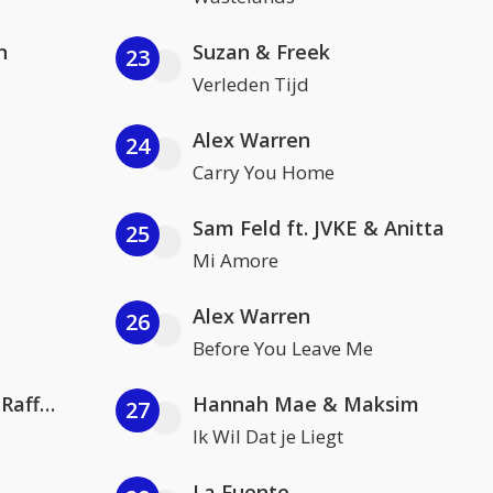
n
Suzan & Freek
23
Verleden Tijd
Alex Warren
24
Carry You Home
Sam Feld ft. JVKE & Anitta
25
Mi Amore
Alex Warren
26
Before You Leave Me
Jamoxy & Agatino Romero ft. Raffaella Carrà
Hannah Mae & Maksim
27
Ik Wil Dat je Liegt
La Fuente