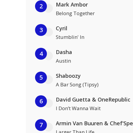
Mark Ambor
2
Belong Together
Cyril
3
Stumblin' In
Dasha
4
Austin
Shaboozy
5
A Bar Song (Tipsy)
David Guetta & OneRepublic
6
I Don’t Wanna Wait
Armin Van Buuren & Chef'Spe
7
Larger Than Life