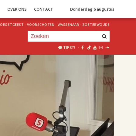
S
OVER ONS
CONTACT
Donderdag 6 augustus
OEGSTGEEST
·
VOORSCHOTEN
·
WASSENAAR
·
ZOETERWOUDE
TIPS?!
·
Je luistert nu naar
uur 1 van 2
«
Vorig uur
Volgend uur
»
18.00