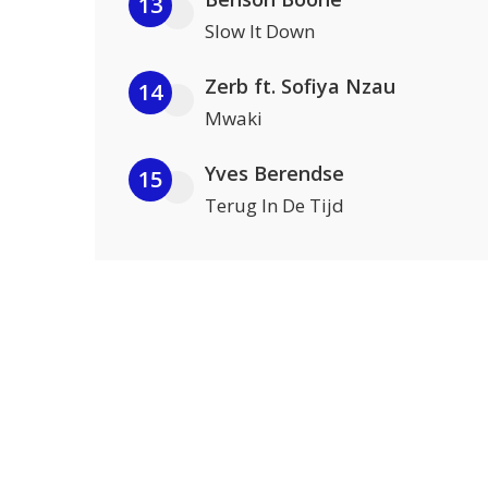
13
Slow It Down
Zerb ft. Sofiya Nzau
14
Mwaki
Yves Berendse
15
Terug In De Tijd