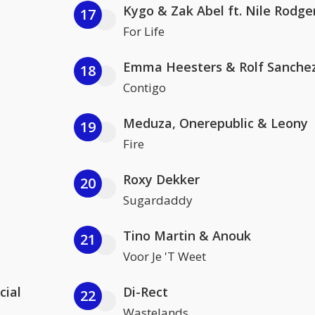
Kygo & Zak Abel ft. Nile Rodge
17
For Life
Emma Heesters & Rolf Sanche
18
Contigo
Meduza, Onerepublic & Leony
19
Fire
Roxy Dekker
20
Sugardaddy
Tino Martin & Anouk
21
Voor Je 'T Weet
cial
Di-Rect
22
Wastelands