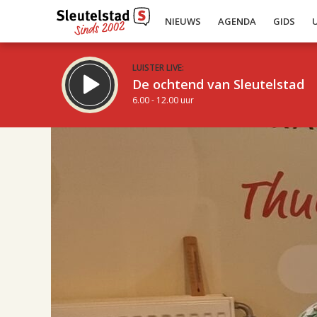
NIEUWS
AGENDA
GIDS
LUISTER LIVE:
De ochtend van Sleutelstad
6.00 - 12.00 uur
17.00
Inklappen