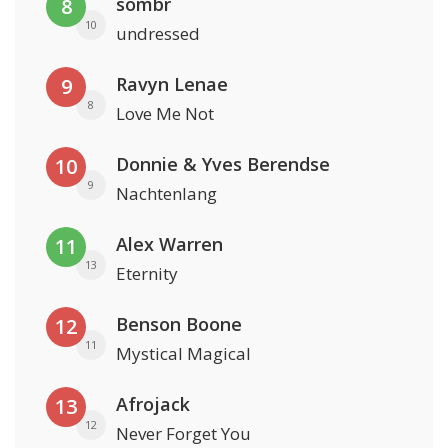
sombr
8
10
undressed
Ravyn Lenae
9
8
Love Me Not
Donnie & Yves Berendse
10
9
Nachtenlang
Alex Warren
11
13
Eternity
Benson Boone
12
11
Mystical Magical
Afrojack
13
12
Never Forget You