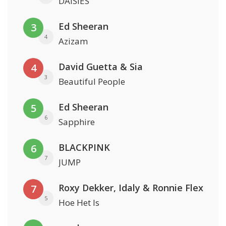
DAISIES
Ed Sheeran
3
4
Azizam
David Guetta & Sia
4
3
Beautiful People
Ed Sheeran
5
6
Sapphire
BLACKPINK
6
7
JUMP
Roxy Dekker, Idaly & Ronnie Flex
7
5
Hoe Het Is