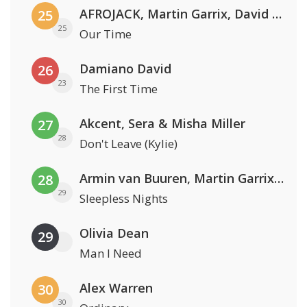
AFROJACK, Martin Garrix, David Guetta & Amél
25
25
Our Time
Damiano David
26
23
The First Time
Akcent, Sera & Misha Miller
27
28
Don't Leave (Kylie)
Armin van Buuren, Martin Garrix & Libby Whitehouse
28
29
Sleepless Nights
Olivia Dean
29
Man I Need
Alex Warren
30
30