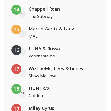
Chappell Roan
14
16
The Subway
Martin Garrix & Lauv
15
15
MAD
LUNA & Russo
16
Voorbestemd
WizTheMc, bees & honey
17
14
Show Me Love
HUNTR/X
18
21
Golden
Miley Cyrus
19