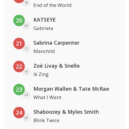
18
End of the World
KATSEYE
20
26
Gabriela
Sabrina Carpenter
21
17
Manchild
Zoë Livay & Snelle
22
19
Ik Zing
Morgan Wallen & Tate McRae
23
24
What I Want
Shaboozey & Myles Smith
24
20
Blink Twice