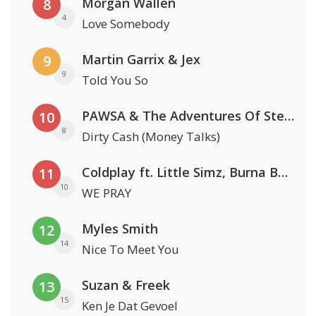
Morgan Wallen
8
4
Love Somebody
Martin Garrix & Jex
9
9
Told You So
PAWSA & The Adventures Of Stevie V
10
8
Dirty Cash (Money Talks)
Coldplay ft. Little Simz, Burna Boy, Elyanna & Tini
11
10
WE PRAY
Myles Smith
12
14
Nice To Meet You
Suzan & Freek
13
15
Ken Je Dat Gevoel