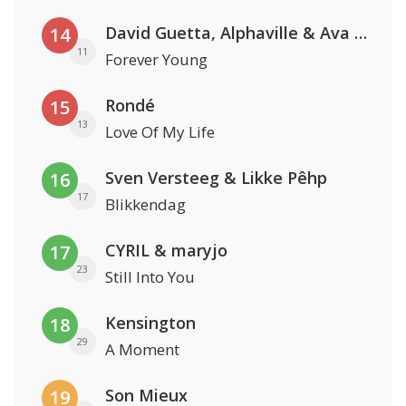
David Guetta, Alphaville & Ava Max
14
11
Forever Young
Rondé
15
13
Love Of My Life
Sven Versteeg & Likke Pêhp
16
17
Blikkendag
CYRIL & maryjo
17
23
Still Into You
Kensington
18
29
A Moment
Son Mieux
19