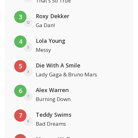
That's So True
Roxy Dekker
3
12
Ga Dan!
Lola Young
4
5
Messy
Die With A Smile
5
3
Lady Gaga & Bruno Mars
Alex Warren
6
7
Burning Down
Teddy Swims
7
6
Bad Dreams