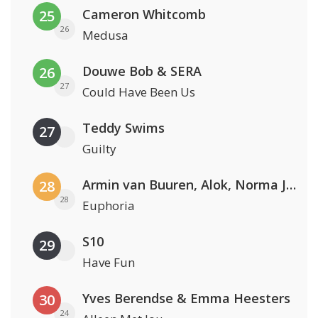
Cameron Whitcomb
25
26
Medusa
Douwe Bob & SERA
26
27
Could Have Been Us
Teddy Swims
27
Guilty
Armin van Buuren, Alok, Norma Jean Martine & LAWRENT
28
28
Euphoria
S10
29
Have Fun
Yves Berendse & Emma Heesters
30
24