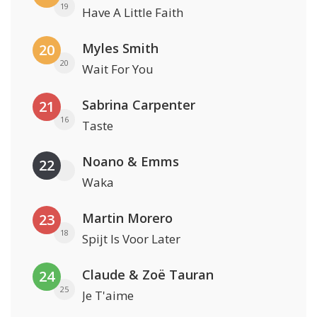
19
Have A Little Faith
Myles Smith
20
20
Wait For You
Sabrina Carpenter
21
16
Taste
Noano & Emms
22
Waka
Martin Morero
23
18
Spijt Is Voor Later
Claude & Zoë Tauran
24
25
Je T'aime