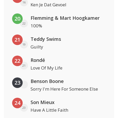
16
Ken Je Dat Gevoel
Flemming & Mart Hoogkamer
20
22
100%
Teddy Swims
21
19
Guilty
Rondé
22
21
Love Of My Life
Benson Boone
23
Sorry I'm Here For Someone Else
Son Mieux
24
23
Have A Little Faith