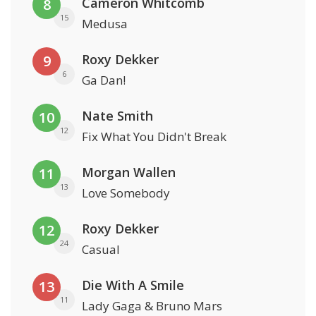
Cameron Whitcomb
8
15
Medusa
Roxy Dekker
9
6
Ga Dan!
Nate Smith
10
12
Fix What You Didn't Break
Morgan Wallen
11
13
Love Somebody
Roxy Dekker
12
24
Casual
Die With A Smile
13
11
Lady Gaga & Bruno Mars