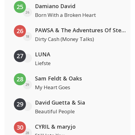
Damiano David
25
26
Born With a Broken Heart
PAWSA & The Adventures Of Stevie V
26
18
Dirty Cash (Money Talks)
LUNA
27
Liefste
Sam Feldt & Oaks
28
29
My Heart Goes
David Guetta & Sia
29
Beautiful People
CYRIL & maryjo
30
28