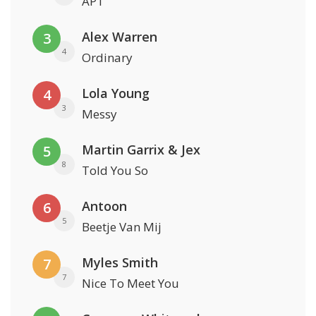
APT
Alex Warren
3
4
Ordinary
Lola Young
4
3
Messy
Martin Garrix & Jex
5
8
Told You So
Antoon
6
5
Beetje Van Mij
Myles Smith
7
7
Nice To Meet You