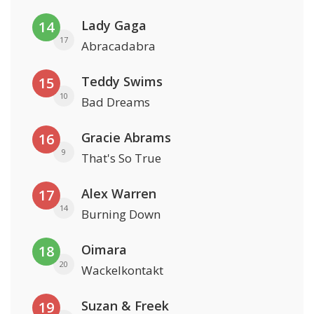
Lady Gaga
14
17
Abracadabra
Teddy Swims
15
10
Bad Dreams
Gracie Abrams
16
9
That's So True
Alex Warren
17
14
Burning Down
Oimara
18
20
Wackelkontakt
Suzan & Freek
19