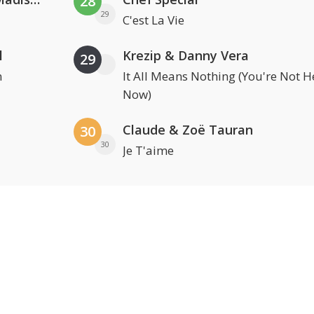
28
29
C'est La Vie
l
Krezip & Danny Vera
29
n
It All Means Nothing (You're Not H
Now)
Claude & Zoë Tauran
30
30
Je T'aime