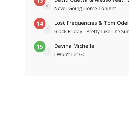
13
8
Never Going Home Tonight
Lost Frequencies & Tom Odel
14
13
Black Friday - Pretty Like The Su
Davina Michelle
15
19
I Won't Let Go