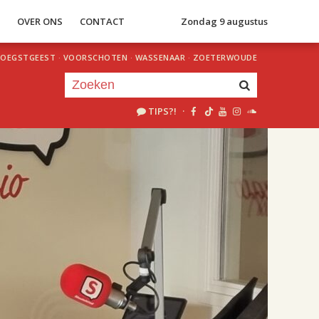
S
OVER ONS
CONTACT
Zondag 9 augustus
OEGSTGEEST
·
VOORSCHOTEN
·
WASSENAAR
·
ZOETERWOUDE
TIPS?!
·
Je luistert nu naar
uur 1 van 2
«
Vorig uur
Volgend uur
»
18.00