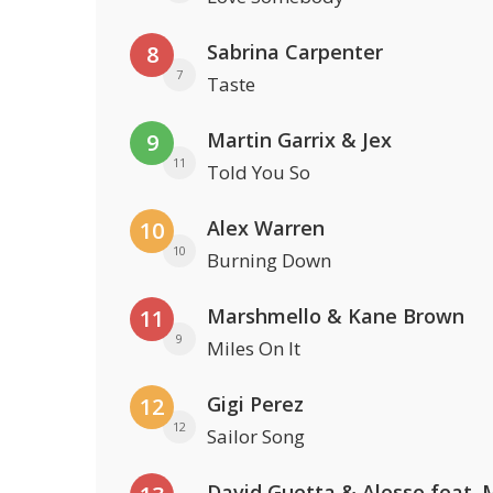
Sabrina Carpenter
8
7
Taste
Martin Garrix & Jex
9
11
Told You So
Alex Warren
10
10
Burning Down
Marshmello & Kane Brown
11
9
Miles On It
Gigi Perez
12
12
Sailor Song