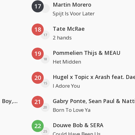
Martin Morero
17
Spijt Is Voor Later
Tate McRae
18
17
2 hands
Pommelien Thijs & MEAU
19
18
Het Midden
20
15
I Adore You
Coldplay ft. Little Simz, Burna Boy, Elyanna & Tini
21
20
Born To Love Ya
Douwe Bob & SERA
22
25
Could Have Been Us