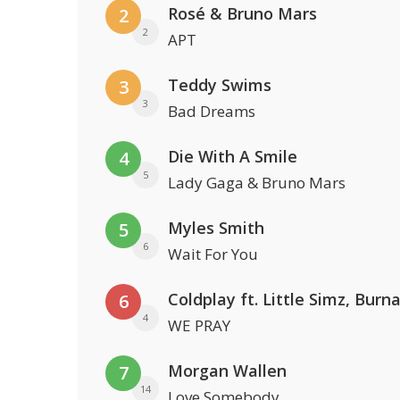
Rosé & Bruno Mars
2
2
APT
Teddy Swims
3
3
Bad Dreams
Die With A Smile
4
5
Lady Gaga & Bruno Mars
Myles Smith
5
6
Wait For You
6
4
WE PRAY
Morgan Wallen
7
14
Love Somebody