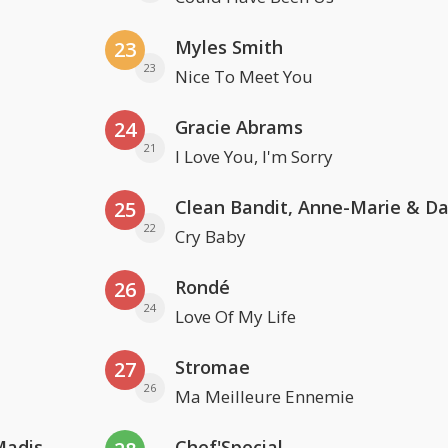
Myles Smith
23
23
Nice To Meet You
Gracie Abrams
24
21
I Love You, I'm Sorry
25
22
Cry Baby
Rondé
26
24
Love Of My Life
Stromae
27
26
Ma Meilleure Ennemie
David Guetta & Alesso feat. Madison Love
Chef'Special