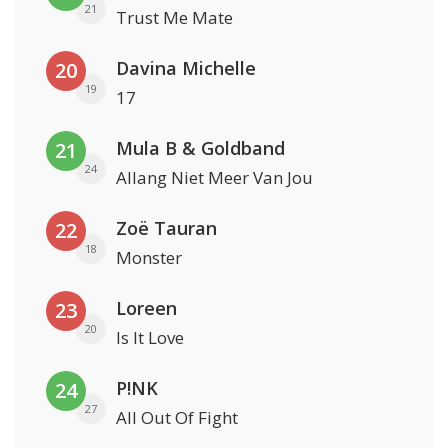
21
Trust Me Mate
Davina Michelle
20
19
17
Mula B & Goldband
21
24
Allang Niet Meer Van Jou
Zoë Tauran
22
18
Monster
Loreen
23
20
Is It Love
P!NK
24
27
All Out Of Fight