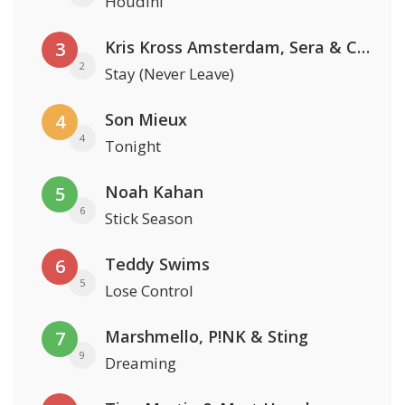
Houdini
Kris Kross Amsterdam, Sera & Conor Maynard
3
2
Stay (Never Leave)
Son Mieux
4
4
Tonight
Noah Kahan
5
6
Stick Season
Teddy Swims
6
5
Lose Control
Marshmello, P!NK & Sting
7
9
Dreaming