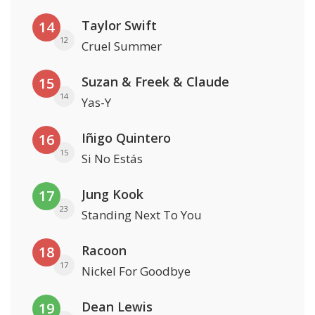
Taylor Swift
14
12
Cruel Summer
Suzan & Freek & Claude
15
14
Yas-Y
Iñigo Quintero
16
15
Si No Estás
Jung Kook
17
23
Standing Next To You
Racoon
18
17
Nickel For Goodbye
Dean Lewis
19