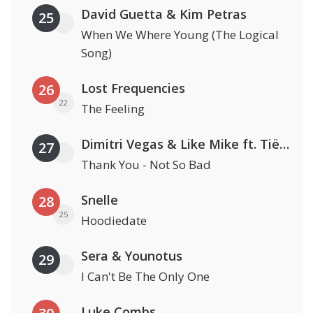
David Guetta & Kim Petras
25
When We Where Young (The Logical
Song)
Lost Frequencies
26
22
The Feeling
Dimitri Vegas & Like Mike ft. Tiësto, W&W & Dido
27
Thank You - Not So Bad
Snelle
28
25
Hoodiedate
Sera & Younotus
29
I Can't Be The Only One
Luke Combs