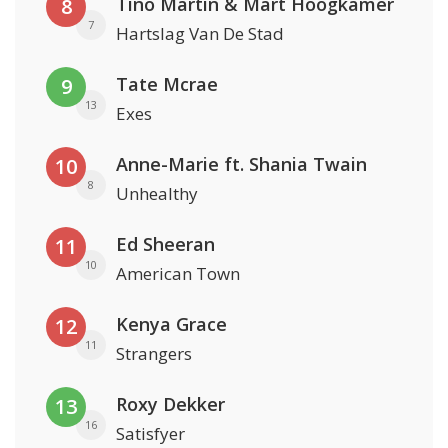
Tino Martin & Mart Hoogkamer
8
7
Hartslag Van De Stad
Tate Mcrae
9
13
Exes
Anne-Marie ft. Shania Twain
10
8
Unhealthy
Ed Sheeran
11
10
American Town
Kenya Grace
12
11
Strangers
Roxy Dekker
13
16
Satisfyer