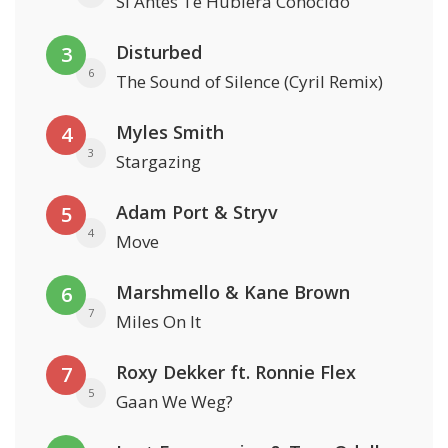
Si Antes Te Hubiera Conocido
Disturbed
3
6
The Sound of Silence (Cyril Remix)
Myles Smith
4
3
Stargazing
Adam Port & Stryv
5
4
Move
Marshmello & Kane Brown
6
7
Miles On It
Roxy Dekker ft. Ronnie Flex
7
5
Gaan We Weg?