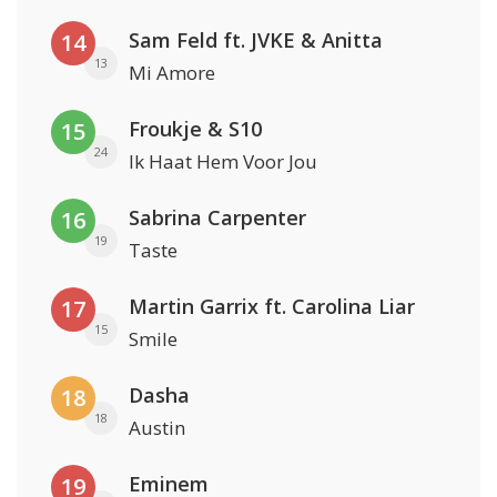
Sam Feld ft. JVKE & Anitta
14
13
Mi Amore
Froukje & S10
15
24
Ik Haat Hem Voor Jou
Sabrina Carpenter
16
19
Taste
Martin Garrix ft. Carolina Liar
17
15
Smile
Dasha
18
18
Austin
Eminem
19