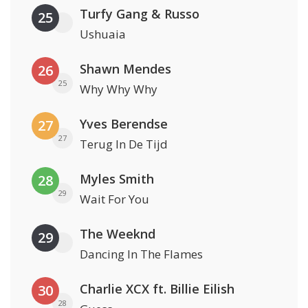
Turfy Gang & Russo
25
Ushuaia
Shawn Mendes
26
25
Why Why Why
Yves Berendse
27
27
Terug In De Tijd
Myles Smith
28
29
Wait For You
The Weeknd
29
Dancing In The Flames
Charlie XCX ft. Billie Eilish
30
28