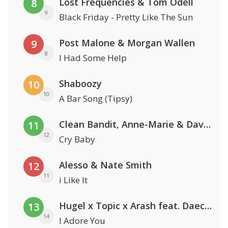
Lost Frequencies & Tom Odell
8
9
Black Friday - Pretty Like The Sun
Post Malone & Morgan Wallen
9
8
I Had Some Help
Shaboozy
10
10
A Bar Song (Tipsy)
Clean Bandit, Anne-Marie & David Guetta
11
12
Cry Baby
Alesso & Nate Smith
12
11
i Like It
Hugel x Topic x Arash feat. Daecolm
13
14
I Adore You