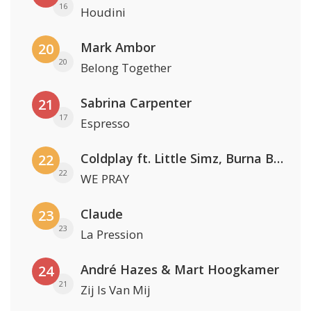
16
Houdini
Mark Ambor
20
20
Belong Together
Sabrina Carpenter
21
17
Espresso
Coldplay ft. Little Simz, Burna Boy, Elyanna & Tini
22
22
WE PRAY
Claude
23
23
La Pression
André Hazes & Mart Hoogkamer
24
21
Zij Is Van Mij