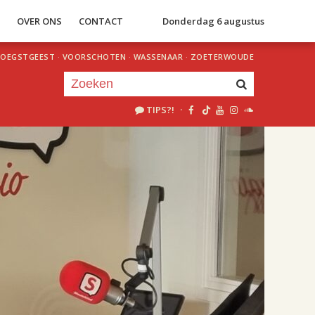
S
OVER ONS
CONTACT
Donderdag 6 augustus
OEGSTGEEST
·
VOORSCHOTEN
·
WASSENAAR
·
ZOETERWOUDE
TIPS?!
·
Je luistert nu naar
uur 1 van 2
«
Vorig uur
Volgend uur
»
18.00