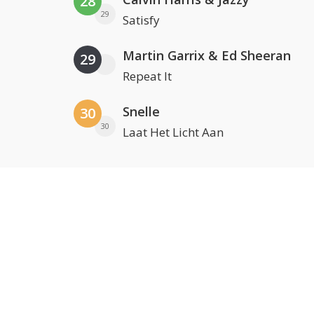
28
29
Satisfy
Martin Garrix & Ed Sheeran
29
Repeat It
Snelle
30
30
Laat Het Licht Aan