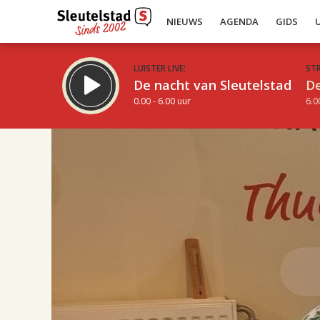
NIEUWS
AGENDA
GIDS
LUISTER LIVE:
ST
De nacht van Sleutelstad
De
0.00 - 6.00 uur
6.0
17.00
Inklappen