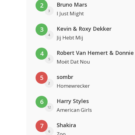
Bruno Mars
2
3
I Just Might
Kevin & Roxy Dekker
3
4
Jij Hebt Mij
Robert Van Hemert & Donnie
4
5
Moët Dat Nou
sombr
5
2
Homewrecker
Harry Styles
6
12
American Girls
Shakira
7
6
Zoo