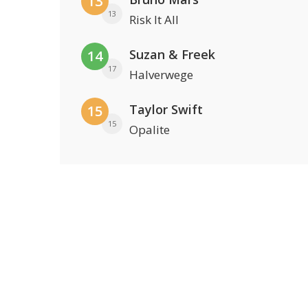
13
13
Risk It All
Suzan & Freek
14
17
Halverwege
Taylor Swift
15
15
Opalite