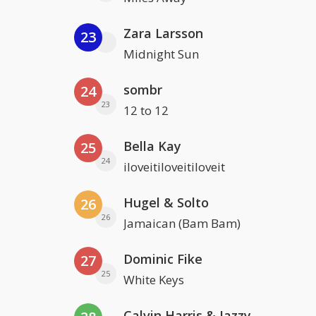
Zara Larsson
23
Midnight Sun
sombr
24
23
12 to 12
Bella Kay
25
24
iloveitiloveitiloveit
Hugel & Solto
26
26
Jamaican (Bam Bam)
Dominic Fike
27
25
White Keys
Calvin Harris & Jazzy