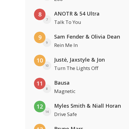
ANOTR & 54 Ultra
8
7
Talk To You
Sam Fender & Olivia Dean
9
9
Rein Me In
Justė, Jaxstyle & Jon
10
10
Turn The Lights Off
Bausa
11
8
Magnetic
Myles Smith & Niall Horan
12
14
Drive Safe
Bruno Mars