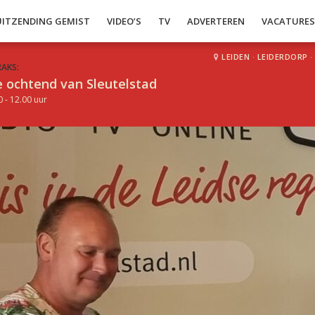
UITZENDING GEMIST
VIDEO’S
TV
ADVERTEREN
VACATURE
LEIDEN
·
LEIDERDORP
·
RAKS:
 ochtend van Sleutelstad
0 - 12.00 uur