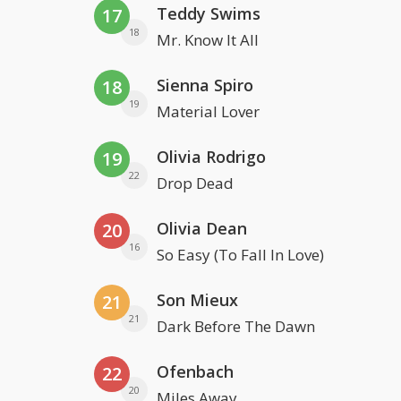
Teddy Swims
17
18
Mr. Know It All
Sienna Spiro
18
19
Material Lover
Olivia Rodrigo
19
22
Drop Dead
Olivia Dean
20
16
So Easy (To Fall In Love)
Son Mieux
21
21
Dark Before The Dawn
Ofenbach
22
20
Miles Away