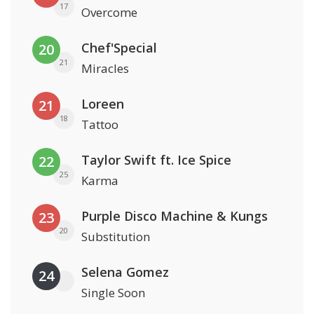
17
Overcome
Chef'Special
20
21
Miracles
Loreen
21
18
Tattoo
Taylor Swift ft. Ice Spice
22
25
Karma
Purple Disco Machine & Kungs
23
20
Substitution
Selena Gomez
24
Single Soon