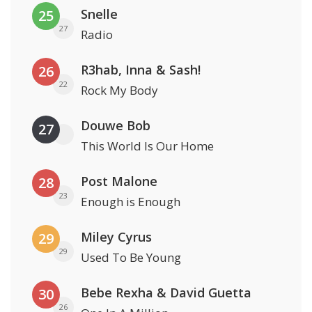
Snelle
25
27
Radio
R3hab, Inna & Sash!
26
22
Rock My Body
Douwe Bob
27
This World Is Our Home
Post Malone
28
23
Enough is Enough
Miley Cyrus
29
29
Used To Be Young
Bebe Rexha & David Guetta
30
26