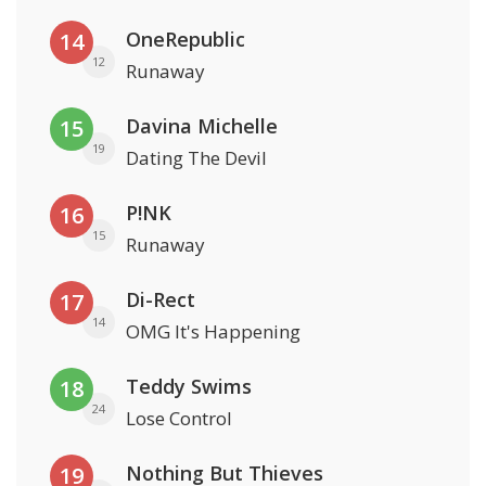
OneRepublic
14
12
Runaway
Davina Michelle
15
19
Dating The Devil
P!NK
16
15
Runaway
Di-Rect
17
14
OMG It's Happening
Teddy Swims
18
24
Lose Control
Nothing But Thieves
19