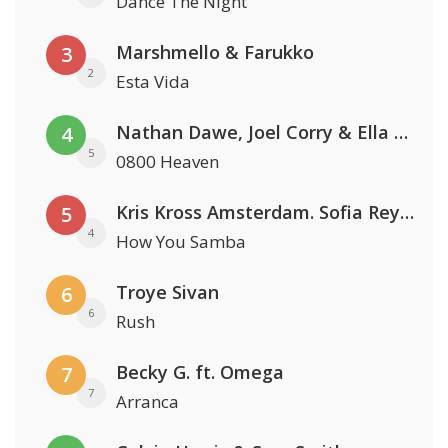
Dance The Night
Marshmello & Farukko
3
2
Esta Vida
Nathan Dawe, Joel Corry & Ella Henderson
4
5
0800 Heaven
Kris Kross Amsterdam. Sofia Reyes & Tinie Tempah
5
4
How You Samba
Troye Sivan
6
6
Rush
Becky G. ft. Omega
7
7
Arranca