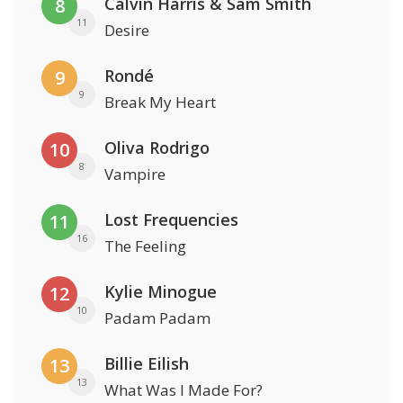
Calvin Harris & Sam Smith
8
11
Desire
Rondé
9
9
Break My Heart
Oliva Rodrigo
10
8
Vampire
Lost Frequencies
11
16
The Feeling
Kylie Minogue
12
10
Padam Padam
Billie Eilish
13
13
What Was I Made For?