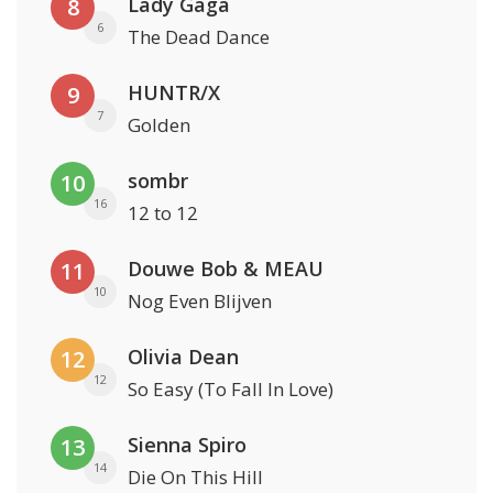
Lady Gaga
8
6
The Dead Dance
HUNTR/X
9
7
Golden
sombr
10
16
12 to 12
Douwe Bob & MEAU
11
10
Nog Even Blijven
Olivia Dean
12
12
So Easy (To Fall In Love)
Sienna Spiro
13
14
Die On This Hill