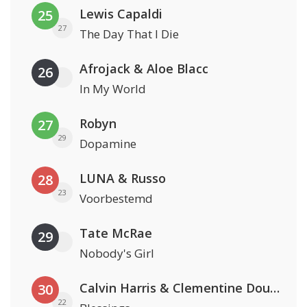
Lewis Capaldi
25
27
The Day That I Die
Afrojack & Aloe Blacc
26
In My World
Robyn
27
29
Dopamine
LUNA & Russo
28
23
Voorbestemd
Tate McRae
29
Nobody's Girl
Calvin Harris & Clementine Douglas
30
22