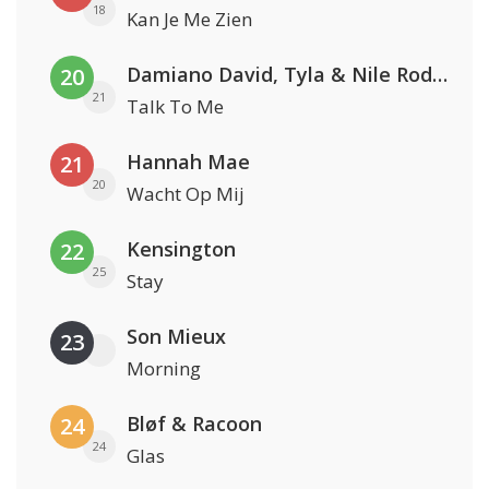
18
Kan Je Me Zien
Damiano David, Tyla & Nile Rodgers
20
21
Talk To Me
Hannah Mae
21
20
Wacht Op Mij
Kensington
22
25
Stay
Son Mieux
23
Morning
Bløf & Racoon
24
24
Glas