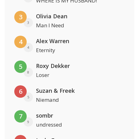
WHERE IS MY HUSBAND!
Olivia Dean
3
3
Man I Need
Alex Warren
4
4
Eternity
Roxy Dekker
5
8
Loser
Suzan & Freek
6
5
Niemand
sombr
7
9
undressed