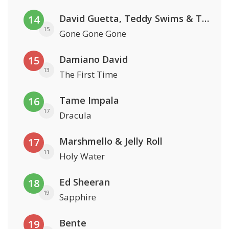
David Guetta, Teddy Swims & Tones And I
14
15
Gone Gone Gone
Damiano David
15
13
The First Time
Tame Impala
16
17
Dracula
Marshmello & Jelly Roll
17
11
Holy Water
Ed Sheeran
18
19
Sapphire
Bente
19