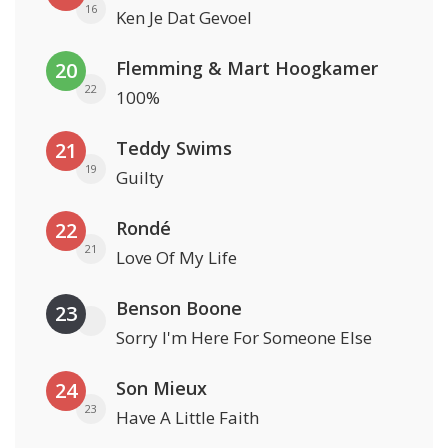
16
Ken Je Dat Gevoel
Flemming & Mart Hoogkamer
20
22
100%
Teddy Swims
21
19
Guilty
Rondé
22
21
Love Of My Life
Benson Boone
23
Sorry I'm Here For Someone Else
Son Mieux
24
23
Have A Little Faith