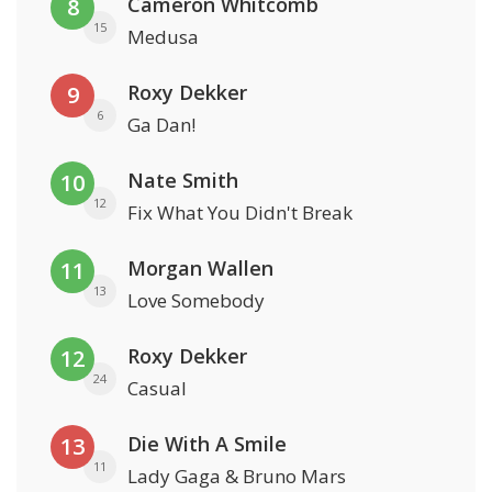
Cameron Whitcomb
8
15
Medusa
Roxy Dekker
9
6
Ga Dan!
Nate Smith
10
12
Fix What You Didn't Break
Morgan Wallen
11
13
Love Somebody
Roxy Dekker
12
24
Casual
Die With A Smile
13
11
Lady Gaga & Bruno Mars