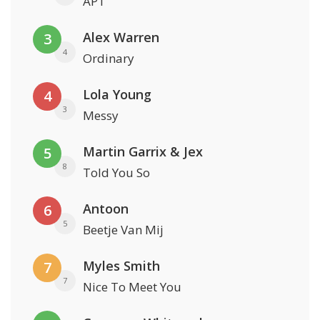
APT
Alex Warren
3
4
Ordinary
Lola Young
4
3
Messy
Martin Garrix & Jex
5
8
Told You So
Antoon
6
5
Beetje Van Mij
Myles Smith
7
7
Nice To Meet You