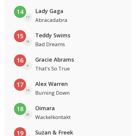
Lady Gaga
14
17
Abracadabra
Teddy Swims
15
10
Bad Dreams
Gracie Abrams
16
9
That's So True
Alex Warren
17
14
Burning Down
Oimara
18
20
Wackelkontakt
Suzan & Freek
19