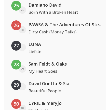
Damiano David
25
26
Born With a Broken Heart
PAWSA & The Adventures Of Stevie V
26
18
Dirty Cash (Money Talks)
LUNA
27
Liefste
Sam Feldt & Oaks
28
29
My Heart Goes
David Guetta & Sia
29
Beautiful People
CYRIL & maryjo
30
28