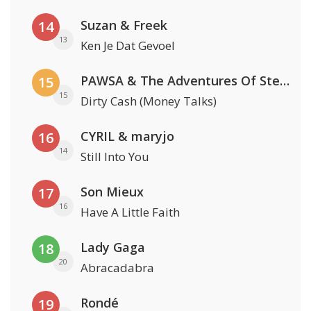
Suzan & Freek
14
13
Ken Je Dat Gevoel
PAWSA & The Adventures Of Stevie V
15
15
Dirty Cash (Money Talks)
CYRIL & maryjo
16
14
Still Into You
Son Mieux
17
16
Have A Little Faith
Lady Gaga
18
20
Abracadabra
Rondé
19