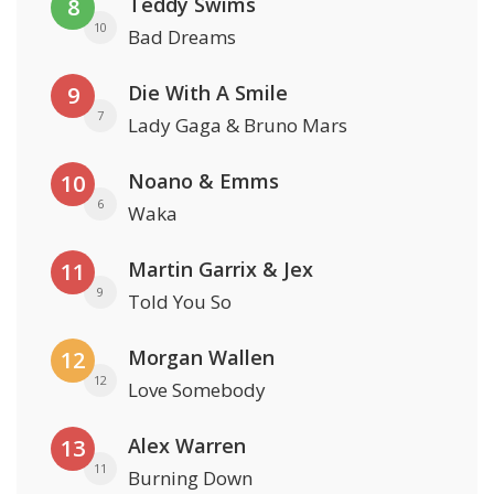
Teddy Swims
8
10
Bad Dreams
Die With A Smile
9
7
Lady Gaga & Bruno Mars
Noano & Emms
10
6
Waka
Martin Garrix & Jex
11
9
Told You So
Morgan Wallen
12
12
Love Somebody
Alex Warren
13
11
Burning Down