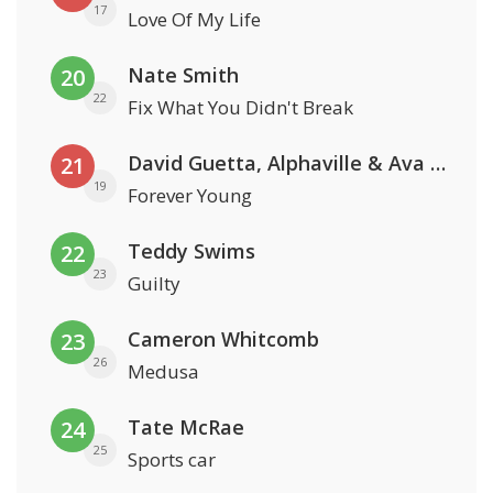
17
Love Of My Life
Nate Smith
20
22
Fix What You Didn't Break
David Guetta, Alphaville & Ava Max
21
19
Forever Young
Teddy Swims
22
23
Guilty
Cameron Whitcomb
23
26
Medusa
Tate McRae
24
25
Sports car