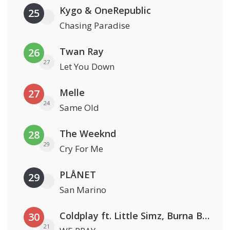
Kygo & OneRepublic
25
Chasing Paradise
Twan Ray
26
27
Let You Down
Melle
27
24
Same Old
The Weeknd
28
29
Cry For Me
PLÅNET
29
San Marino
Coldplay ft. Little Simz, Burna Boy, Elyanna & Tini
30
21