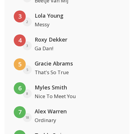
Beetje Van Mij
Lola Young
3
2
Messy
Roxy Dekker
4
3
Ga Dan!
Gracie Abrams
5
5
That's So True
Myles Smith
6
8
Nice To Meet You
Alex Warren
7
18
Ordinary