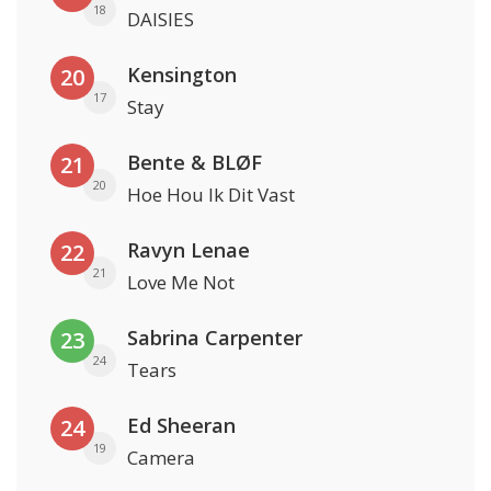
18
DAISIES
Kensington
20
17
Stay
Bente & BLØF
21
20
Hoe Hou Ik Dit Vast
Ravyn Lenae
22
21
Love Me Not
Sabrina Carpenter
23
24
Tears
Ed Sheeran
24
19
Camera