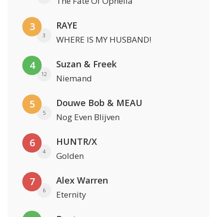
The Fate Of Ophelia
RAYE
3
3
WHERE IS MY HUSBAND!
Suzan & Freek
4
12
Niemand
Douwe Bob & MEAU
5
5
Nog Even Blijven
HUNTR/X
6
4
Golden
Alex Warren
7
6
Eternity