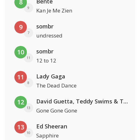
Bente
8
9
Kan Je Me Zien
sombr
9
7
undressed
sombr
10
11
12 to 12
Lady Gaga
11
8
The Dead Dance
David Guetta, Teddy Swims & Tones And I
12
13
Gone Gone Gone
Ed Sheeran
13
10
Sapphire