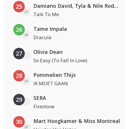
Damiano David, Tyla & Nile Rodgers
25
23
Talk To Me
Tame Impala
26
28
Dracula
Olivia Dean
27
So Easy (To Fall In Love)
Pommelien Thijs
28
26
IK MOET GAAN
SERA
29
Firestone
Mart Hoogkamer & Miss Montreal
30
29