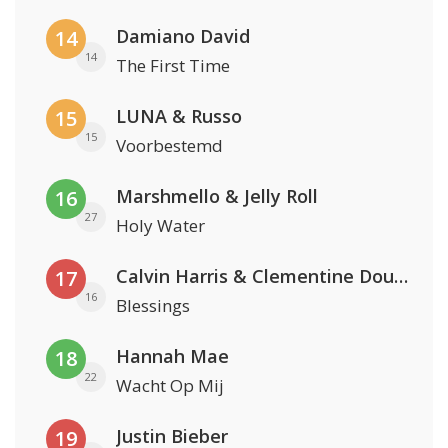
Damiano David
14
14
The First Time
LUNA & Russo
15
15
Voorbestemd
Marshmello & Jelly Roll
16
27
Holy Water
Calvin Harris & Clementine Douglas
17
16
Blessings
Hannah Mae
18
22
Wacht Op Mij
Justin Bieber
19