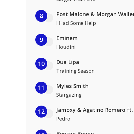
Post Malone & Morgan Walle
8
I Had Some Help
Eminem
9
Houdini
Dua Lipa
10
Training Season
Myles Smith
11
Stargazing
12
Pedro
Benson Boone