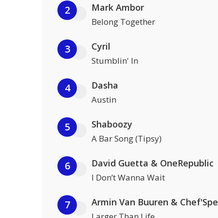
Mark Ambor
2
Belong Together
Cyril
3
Stumblin' In
Dasha
4
Austin
Shaboozy
5
A Bar Song (Tipsy)
David Guetta & OneRepublic
6
I Don’t Wanna Wait
Armin Van Buuren & Chef'Spe
7
Larger Than Life