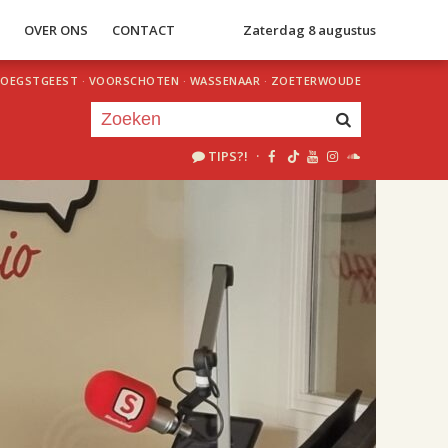
S
OVER ONS
CONTACT
Zaterdag 8 augustus
OEGSTGEEST
·
VOORSCHOTEN
·
WASSENAAR
·
ZOETERWOUDE
TIPS?!
·
Je luistert nu naar
uur 1 van 2
«
Vorig uur
Volgend uur
»
18.00