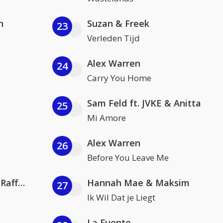
n
Suzan & Freek
23
Verleden Tijd
Alex Warren
24
Carry You Home
Sam Feld ft. JVKE & Anitta
25
Mi Amore
Alex Warren
26
Before You Leave Me
Jamoxy & Agatino Romero ft. Raffaella Carrà
Hannah Mae & Maksim
27
Ik Wil Dat je Liegt
La Fuente