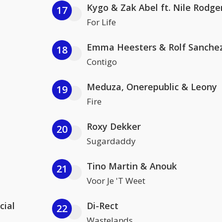
Kygo & Zak Abel ft. Nile Rodge
17
For Life
Emma Heesters & Rolf Sanche
18
Contigo
Meduza, Onerepublic & Leony
19
Fire
Roxy Dekker
20
Sugardaddy
Tino Martin & Anouk
21
Voor Je 'T Weet
cial
Di-Rect
22
Wastelands