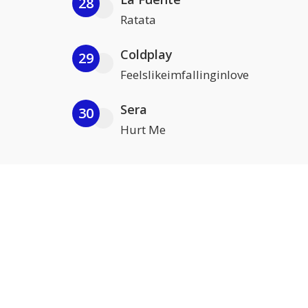
28
Ratata
Coldplay
29
Feelslikeimfallinginlove
Sera
30
Hurt Me