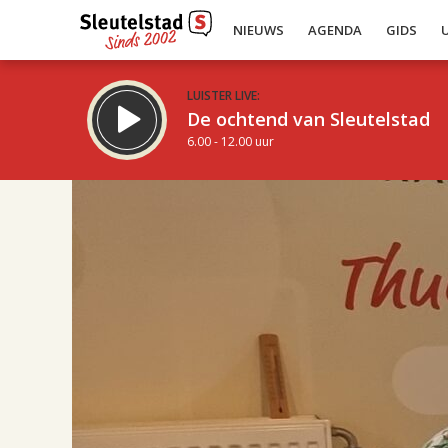
NIEUWS
AGENDA
GIDS
LUISTER LIVE:
De ochtend van Sleutelstad
6.00 - 12.00 uur
17.00
Inklappen