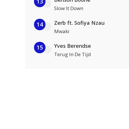
13
Slow It Down
Zerb ft. Sofiya Nzau
14
Mwaki
Yves Berendse
15
Terug In De Tijd