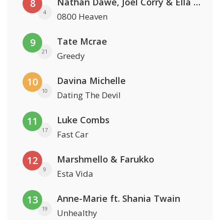
Nathan Dawe, Joel Corry & Ella Henderson
8
4
0800 Heaven
Tate Mcrae
9
21
Greedy
Davina Michelle
10
10
Dating The Devil
Luke Combs
11
17
Fast Car
Marshmello & Farukko
12
9
Esta Vida
Anne-Marie ft. Shania Twain
13
19
Unhealthy