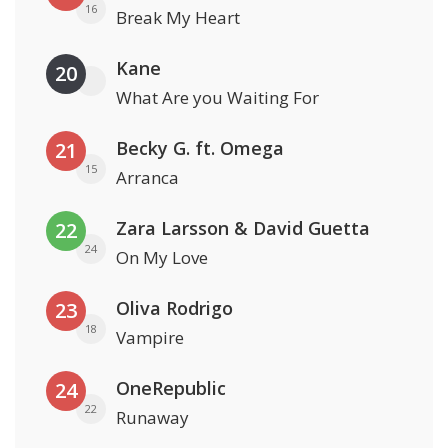
16
Break My Heart
Kane
20
What Are you Waiting For
Becky G. ft. Omega
21
15
Arranca
Zara Larsson & David Guetta
22
24
On My Love
Oliva Rodrigo
23
18
Vampire
OneRepublic
24
22
Runaway