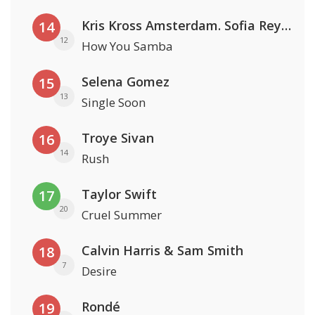
Kris Kross Amsterdam. Sofia Reyes & Tinie Tempah
14
12
How You Samba
Selena Gomez
15
13
Single Soon
Troye Sivan
16
14
Rush
Taylor Swift
17
20
Cruel Summer
Calvin Harris & Sam Smith
18
7
Desire
Rondé
19