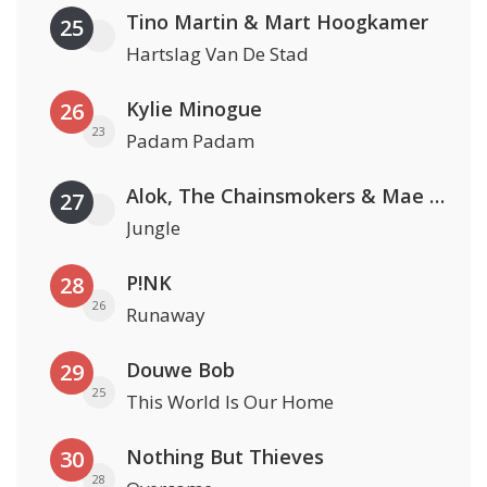
Tino Martin & Mart Hoogkamer
25
Hartslag Van De Stad
Kylie Minogue
26
23
Padam Padam
Alok, The Chainsmokers & Mae Stephens
27
Jungle
P!NK
28
26
Runaway
Douwe Bob
29
25
This World Is Our Home
Nothing But Thieves
30
28