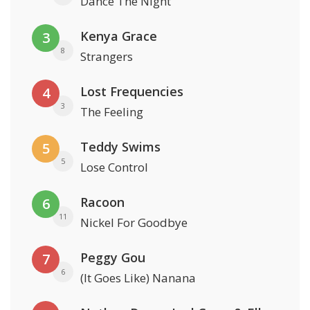
Dance The Night
Kenya Grace
3
8
Strangers
Lost Frequencies
4
3
The Feeling
Teddy Swims
5
5
Lose Control
Racoon
6
11
Nickel For Goodbye
Peggy Gou
7
6
(It Goes Like) Nanana