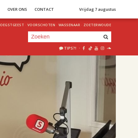
S
OVER ONS
CONTACT
Vrijdag 7 augustus
OEGSTGEEST
·
VOORSCHOTEN
·
WASSENAAR
·
ZOETERWOUDE
TIPS?!
·
Je luistert nu naar
uur 1 van 2
«
Vorig uur
Volgend uur
»
18.00