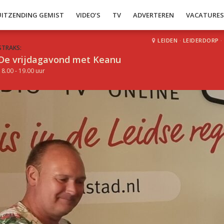
UITZENDING GEMIST
VIDEO’S
TV
ADVERTEREN
VACATURE
LEIDEN
·
LEIDERDORP
·
STRAKS:
De vrijdagavond met Keanu
18.00 - 19.00 uur