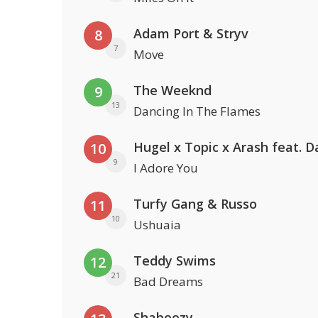
Adam Port & Stryv
8
7
Move
The Weeknd
9
13
Dancing In The Flames
10
9
I Adore You
Turfy Gang & Russo
11
10
Ushuaia
Teddy Swims
12
21
Bad Dreams
Shaboozy