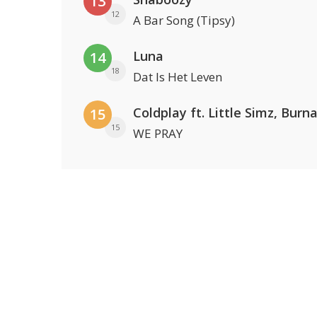
13
12
A Bar Song (Tipsy)
Luna
14
18
Dat Is Het Leven
15
15
WE PRAY