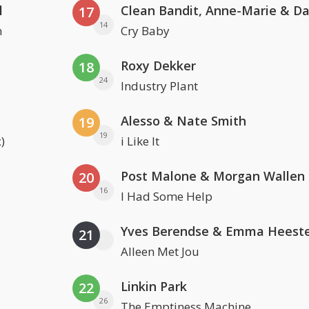
l
17
14
n
Cry Baby
Roxy Dekker
18
24
Industry Plant
Alesso & Nate Smith
19
19
)
i Like It
Post Malone & Morgan Wallen
20
16
I Had Some Help
Yves Berendse & Emma Heeste
21
Alleen Met Jou
Linkin Park
22
26
The Emptiness Machine