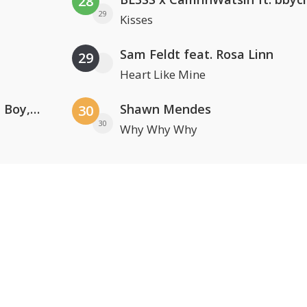
28
29
Kisses
Sam Feldt feat. Rosa Linn
29
Heart Like Mine
Coldplay ft. Little Simz, Burna Boy, Elyanna & Tini
Shawn Mendes
30
30
Why Why Why