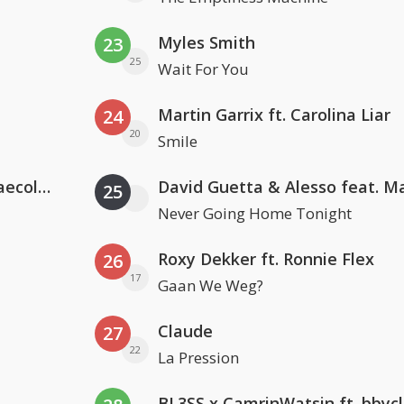
Myles Smith
23
25
Wait For You
Martin Garrix ft. Carolina Liar
24
20
Smile
Hugel x Topic x Arash feat. Daecolm
25
Never Going Home Tonight
Roxy Dekker ft. Ronnie Flex
26
17
Gaan We Weg?
Claude
27
22
La Pression
BL3SS x CamrinWatsin ft. bbyc