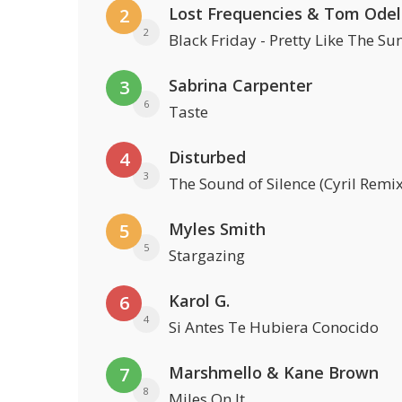
Lost Frequencies & Tom Odel
2
2
Black Friday - Pretty Like The Su
Sabrina Carpenter
3
6
Taste
Disturbed
4
3
The Sound of Silence (Cyril Remix
Myles Smith
5
5
Stargazing
Karol G.
6
4
Si Antes Te Hubiera Conocido
Marshmello & Kane Brown
7
8
Miles On It