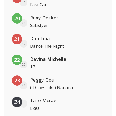
15
Fast Car
Roxy Dekker
20
23
Satisfyer
Dua Lipa
21
17
Dance The Night
Davina Michelle
22
25
17
Peggy Gou
23
20
(It Goes Like) Nanana
Tate Mcrae
24
Exes