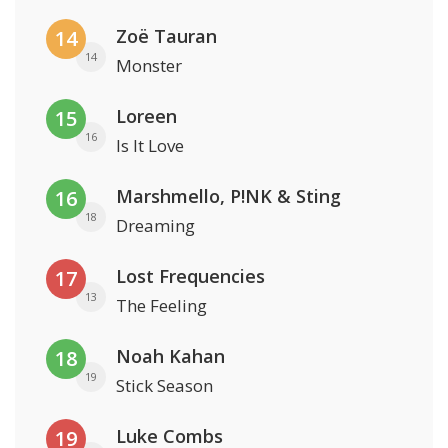
Zoë Tauran
14
14
Monster
Loreen
15
16
Is It Love
Marshmello, P!NK & Sting
16
18
Dreaming
Lost Frequencies
17
13
The Feeling
Noah Kahan
18
19
Stick Season
Luke Combs
19