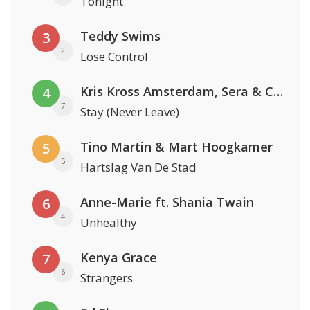
Tonight
Teddy Swims
3
2
Lose Control
Kris Kross Amsterdam, Sera & Conor Maynard
4
7
Stay (Never Leave)
Tino Martin & Mart Hoogkamer
5
5
Hartslag Van De Stad
Anne-Marie ft. Shania Twain
6
4
Unhealthy
Kenya Grace
7
6
Strangers