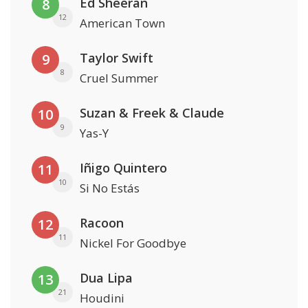
Ed Sheeran
8
12
American Town
Taylor Swift
9
8
Cruel Summer
Suzan & Freek & Claude
10
9
Yas-Y
Iñigo Quintero
11
10
Si No Estás
Racoon
12
11
Nickel For Goodbye
Dua Lipa
13
21
Houdini