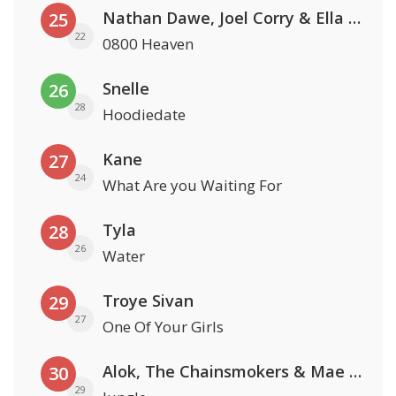
Nathan Dawe, Joel Corry & Ella Henderson
25
22
0800 Heaven
Snelle
26
28
Hoodiedate
Kane
27
24
What Are you Waiting For
Tyla
28
26
Water
Troye Sivan
29
27
One Of Your Girls
Alok, The Chainsmokers & Mae Stephens
30
29