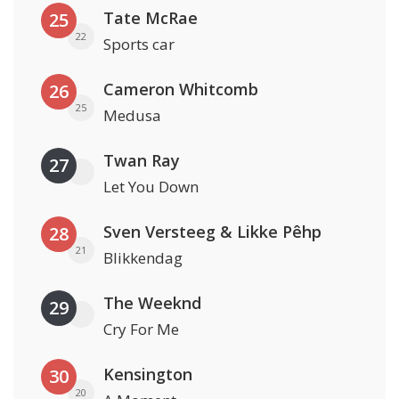
Tate McRae
25
22
Sports car
Cameron Whitcomb
26
25
Medusa
Twan Ray
27
Let You Down
Sven Versteeg & Likke Pêhp
28
21
Blikkendag
The Weeknd
29
Cry For Me
Kensington
30
20