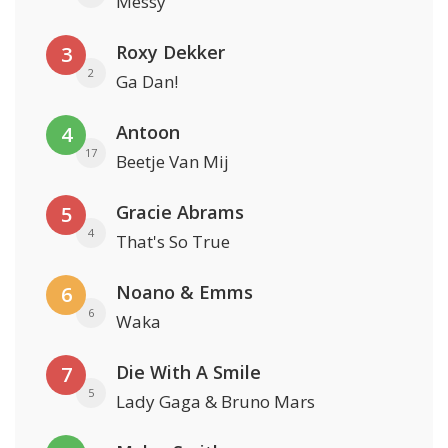
Messy
Roxy Dekker
3
2
Ga Dan!
Antoon
4
17
Beetje Van Mij
Gracie Abrams
5
4
That's So True
Noano & Emms
6
6
Waka
Die With A Smile
7
5
Lady Gaga & Bruno Mars