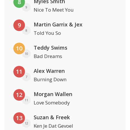
Myles Smith
8
9
Nice To Meet You
Martin Garrix & Jex
9
8
Told You So
Teddy Swims
10
10
Bad Dreams
Alex Warren
11
7
Burning Down
Morgan Wallen
12
11
Love Somebody
Suzan & Freek
13
12
Ken Je Dat Gevoel