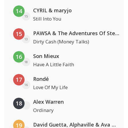
CYRIL & maryjo
14
15
Still Into You
PAWSA & The Adventures Of Stevie V
15
13
Dirty Cash (Money Talks)
Son Mieux
16
18
Have A Little Faith
Rondé
17
16
Love Of My Life
Alex Warren
18
Ordinary
David Guetta, Alphaville & Ava Max
19