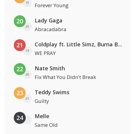
19
Forever Young
Lady Gaga
20
29
Abracadabra
Coldplay ft. Little Simz, Burna Boy, Elyanna & Tini
21
14
WE PRAY
Nate Smith
22
28
Fix What You Didn't Break
Teddy Swims
23
23
Guilty
Melle
24
Same Old