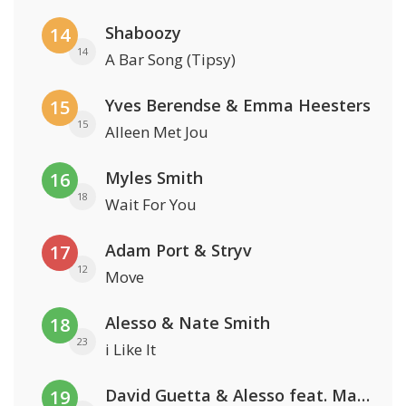
Shaboozy
14
14
A Bar Song (Tipsy)
Yves Berendse & Emma Heesters
15
15
Alleen Met Jou
Myles Smith
16
18
Wait For You
Adam Port & Stryv
17
12
Move
Alesso & Nate Smith
18
23
i Like It
David Guetta & Alesso feat. Madison Love
19