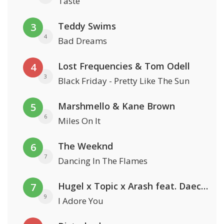
Taste
Teddy Swims
3
4
Bad Dreams
Lost Frequencies & Tom Odell
4
3
Black Friday - Pretty Like The Sun
Marshmello & Kane Brown
5
6
Miles On It
The Weeknd
6
7
Dancing In The Flames
Hugel x Topic x Arash feat. Daecolm
7
9
I Adore You