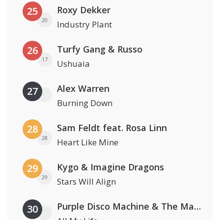
Roxy Dekker
25
20
Industry Plant
Turfy Gang & Russo
26
17
Ushuaia
Alex Warren
27
Burning Down
Sam Feldt feat. Rosa Linn
28
28
Heart Like Mine
Kygo & Imagine Dragons
29
29
Stars Will Align
Purple Disco Machine & The Magician
30