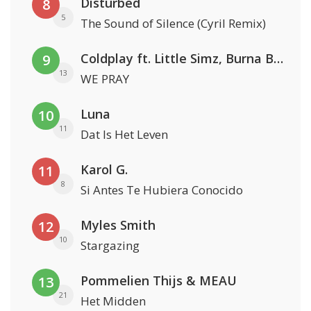
Disturbed
8
5
The Sound of Silence (Cyril Remix)
Coldplay ft. Little Simz, Burna Boy, Elyanna & Tini
9
13
WE PRAY
Luna
10
11
Dat Is Het Leven
Karol G.
11
8
Si Antes Te Hubiera Conocido
Myles Smith
12
10
Stargazing
Pommelien Thijs & MEAU
13
21
Het Midden