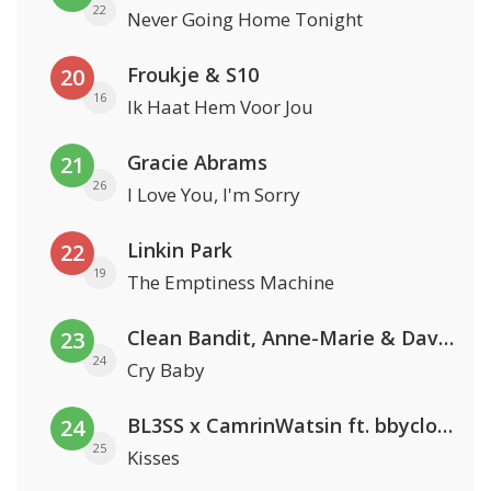
22
Never Going Home Tonight
Froukje & S10
20
16
Ik Haat Hem Voor Jou
Gracie Abrams
21
26
I Love You, I'm Sorry
Linkin Park
22
19
The Emptiness Machine
Clean Bandit, Anne-Marie & David Guetta
23
24
Cry Baby
BL3SS x CamrinWatsin ft. bbyclose
24
25
Kisses