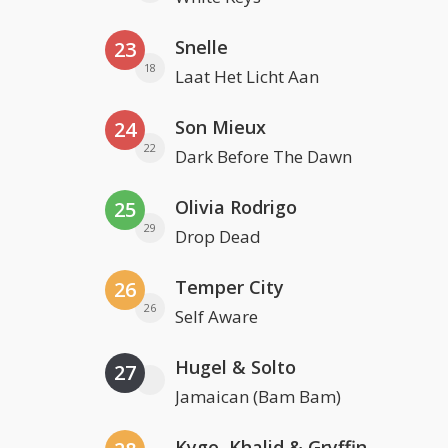
Snelle
23
18
Laat Het Licht Aan
Son Mieux
24
22
Dark Before The Dawn
Olivia Rodrigo
25
29
Drop Dead
Temper City
26
26
Self Aware
Hugel & Solto
27
Jamaican (Bam Bam)
Kygo, Khalid & Gryffin