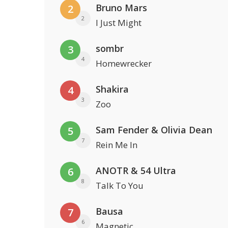
Bruno Mars
2
2
I Just Might
sombr
3
4
Homewrecker
Shakira
4
3
Zoo
Sam Fender & Olivia Dean
5
7
Rein Me In
ANOTR & 54 Ultra
6
8
Talk To You
Bausa
7
6
Magnetic