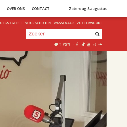
S
OVER ONS
CONTACT
Zaterdag 8 augustus
OEGSTGEEST
·
VOORSCHOTEN
·
WASSENAAR
·
ZOETERWOUDE
TIPS?!
·
Je luistert nu naar
uur 1 van 2
«
Vorig uur
Volgend uur
»
18.00