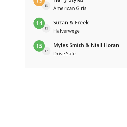
13
13
American Girls
Suzan & Freek
14
15
Halverwege
Myles Smith & Niall Horan
15
17
Drive Safe