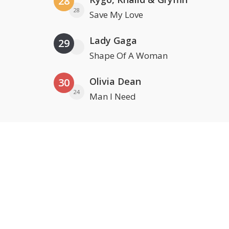
28
28
Save My Love
Lady Gaga
29
Shape Of A Woman
Olivia Dean
30
24
Man I Need