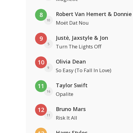
Robert Van Hemert & Donnie
8
10
Moët Dat Nou
Justė, Jaxstyle & Jon
9
5
Turn The Lights Off
Olivia Dean
10
9
So Easy (To Fall In Love)
Taylor Swift
11
16
Opalite
Bruno Mars
12
11
Risk It All
Harry Styles