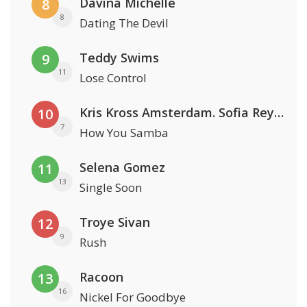
Davina Michelle
8
8
Dating The Devil
Teddy Swims
9
11
Lose Control
Kris Kross Amsterdam. Sofia Reyes & Tinie Tempah
10
7
How You Samba
Selena Gomez
11
13
Single Soon
Troye Sivan
12
9
Rush
Racoon
13
16
Nickel For Goodbye