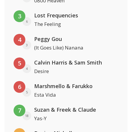
0800 Heaven
Lost Frequencies
3
6
The Feeling
Peggy Gou
4
3
(It Goes Like) Nanana
Calvin Harris & Sam Smith
5
4
Desire
Marshmello & Farukko
6
5
Esta Vida
Suzan & Freek & Claude
7
18
Yas-Y