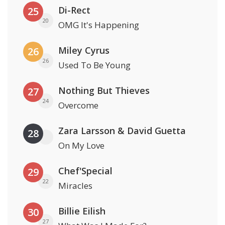
Di-Rect
25
20
OMG It's Happening
Miley Cyrus
26
26
Used To Be Young
Nothing But Thieves
27
24
Overcome
Zara Larsson & David Guetta
28
On My Love
Chef'Special
29
22
Miracles
Billie Eilish
30
27