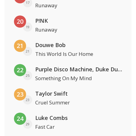
17
Runaway
P!NK
20
19
Runaway
Douwe Bob
21
21
This World Is Our Home
Purple Disco Machine, Duke Dumont & Nothing But Thieves
22
25
Something On My Mind
Taylor Swift
23
23
Cruel Summer
Luke Combs
24
29
Fast Car