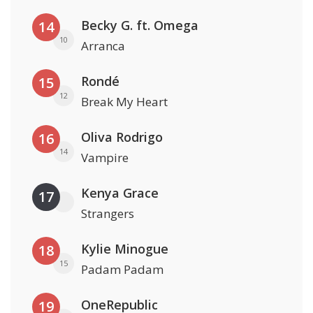
Becky G. ft. Omega
14
10
Arranca
Rondé
15
12
Break My Heart
Oliva Rodrigo
16
14
Vampire
Kenya Grace
17
Strangers
Kylie Minogue
18
15
Padam Padam
OneRepublic
19