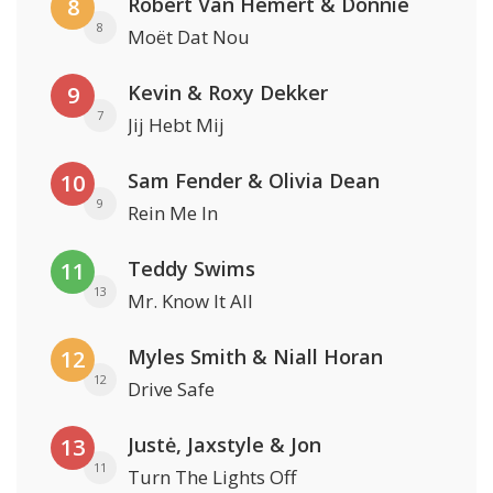
Robert Van Hemert & Donnie
8
8
Moët Dat Nou
Kevin & Roxy Dekker
9
7
Jij Hebt Mij
Sam Fender & Olivia Dean
10
9
Rein Me In
Teddy Swims
11
13
Mr. Know It All
Myles Smith & Niall Horan
12
12
Drive Safe
Justė, Jaxstyle & Jon
13
11
Turn The Lights Off