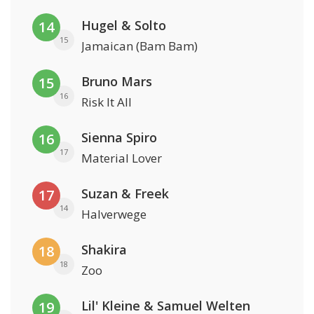
Hugel & Solto
14
15
Jamaican (Bam Bam)
Bruno Mars
15
16
Risk It All
Sienna Spiro
16
17
Material Lover
Suzan & Freek
17
14
Halverwege
Shakira
18
18
Zoo
Lil' Kleine & Samuel Welten
19