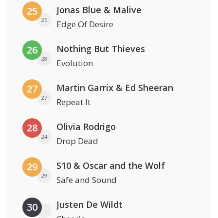
Jonas Blue & Malive
25
25
Edge Of Desire
Nothing But Thieves
26
28
Evolution
Martin Garrix & Ed Sheeran
27
27
Repeat It
Olivia Rodrigo
28
24
Drop Dead
S10 & Oscar and the Wolf
29
29
Safe and Sound
Justen De Wildt
30