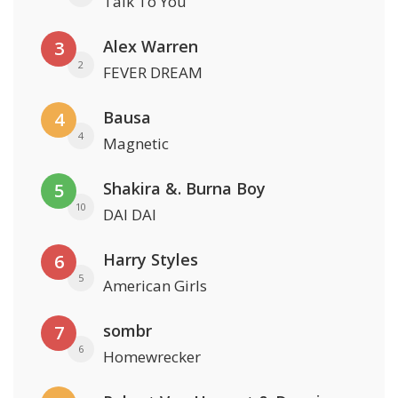
Talk To You
Alex Warren
3
2
FEVER DREAM
Bausa
4
4
Magnetic
Shakira &. Burna Boy
5
10
DAI DAI
Harry Styles
6
5
American Girls
sombr
7
6
Homewrecker