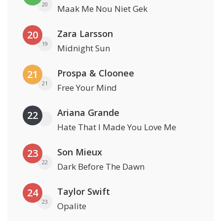
20
Maak Me Nou Niet Gek
Zara Larsson
20
19
Midnight Sun
Prospa & Cloonee
21
21
Free Your Mind
Ariana Grande
22
Hate That I Made You Love Me
Son Mieux
23
22
Dark Before The Dawn
Taylor Swift
24
23
Opalite