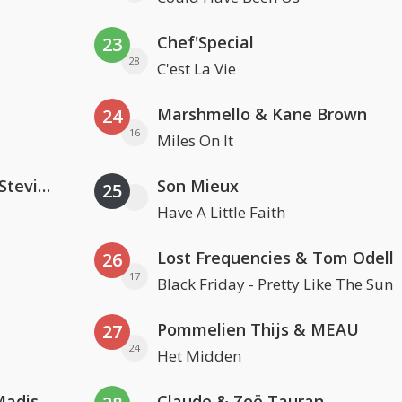
Chef'Special
23
28
C'est La Vie
Marshmello & Kane Brown
24
16
Miles On It
PAWSA & The Adventures Of Stevie V
Son Mieux
25
Have A Little Faith
Lost Frequencies & Tom Odell
26
17
Black Friday - Pretty Like The Sun
Pommelien Thijs & MEAU
27
24
Het Midden
David Guetta & Alesso feat. Madison Love
Claude & Zoë Tauran