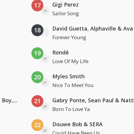
Gigi Perez
17
14
Sailor Song
David Guetta, Alphaville & Av
18
Forever Young
Rondé
19
25
Love Of My Life
Myles Smith
20
21
Nice To Meet You
Coldplay ft. Little Simz, Burna Boy, Elyanna & Tini
21
20
Born To Love Ya
Douwe Bob & SERA
22
22
Could Have Been Us