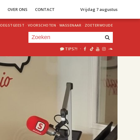
S
OVER ONS
CONTACT
Vrijdag 7 augustus
OEGSTGEEST
·
VOORSCHOTEN
·
WASSENAAR
·
ZOETERWOUDE
TIPS?!
·
Je luistert nu naar
uur 1 van 2
«
Vorig uur
Volgend uur
»
18.00