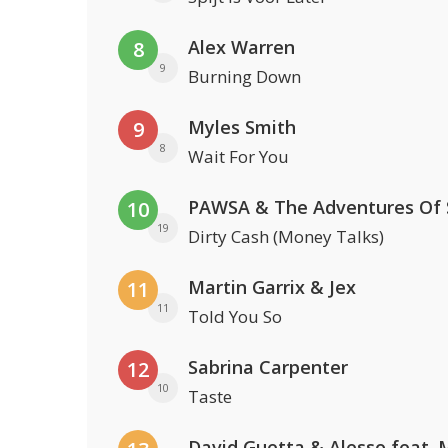
Alex Warren
8
9
Burning Down
Myles Smith
9
8
Wait For You
10
19
Dirty Cash (Money Talks)
Martin Garrix & Jex
11
11
Told You So
Sabrina Carpenter
12
10
Taste