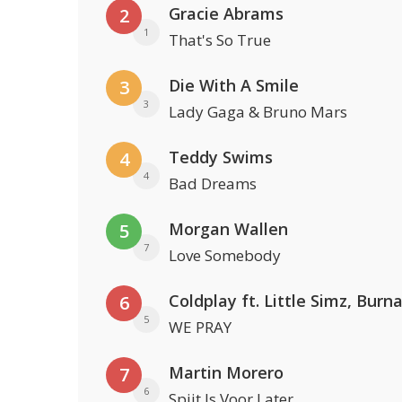
Gracie Abrams
2
1
That's So True
Die With A Smile
3
3
Lady Gaga & Bruno Mars
Teddy Swims
4
4
Bad Dreams
Morgan Wallen
5
7
Love Somebody
6
5
WE PRAY
Martin Morero
7
6
Spijt Is Voor Later