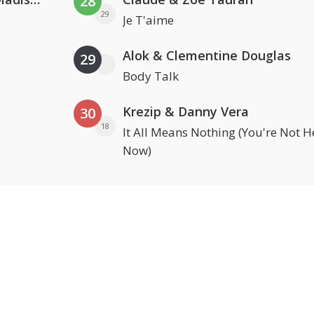
28
29
Je T'aime
Alok & Clementine Douglas
29
Body Talk
Krezip & Danny Vera
30
18
It All Means Nothing (You're Not H
Now)