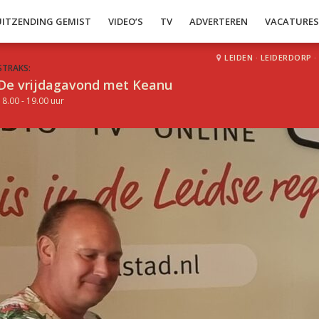
UITZENDING GEMIST
VIDEO’S
TV
ADVERTEREN
VACATURE
LEIDEN
·
LEIDERDORP
·
STRAKS:
De vrijdagavond met Keanu
18.00 - 19.00 uur