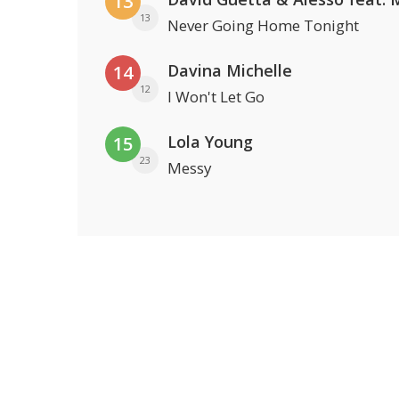
13
13
Never Going Home Tonight
Davina Michelle
14
12
I Won't Let Go
Lola Young
15
23
Messy